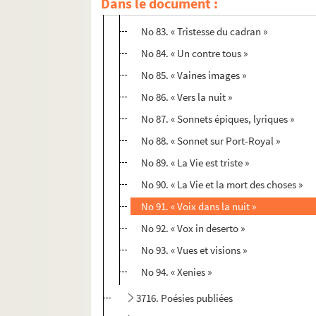
Dans le document :
No 82. « Terre ne vaut »
No 83. « Tristesse du cadran »
No 84. « Un contre tous »
No 85. « Vaines images »
No 86. « Vers la nuit »
No 87. « Sonnets épiques, lyriques »
No 88. « Sonnet sur Port-Royal »
No 89. « La Vie est triste »
No 90. « La Vie et la mort des choses »
No 91. « Voix dans la nuit »
No 92. « Vox in deserto »
No 93. « Vues et visions »
No 94. « Xenies »
3716. Poésies publiées