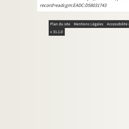
record=eadcgm:EADC:D58031743
Plan du site
Mentions Légales
Accessibilit
v 31.1.0