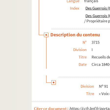
Langue
français
Index
Des Guerrois (C
Des Guerrois (
/ Propriétaire 
Description du contenu
N°
3715
Division
I
Titre
Recueils d
Date
Circa 1840
o
Division
N
91
Titre
« Voix
Citer ce document :
https://ccfr.bnf.fr/por