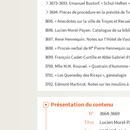
3673-3693. Emanuel Buxtorf. « Schul-Heften »
3694. Pièces de procédure en la prévôté de T
3695. « Anecdotes sur la ville de Troyes et Recue
3696. Lucien Morel-Payen. Catalogue de sa bibli
3697. René Hennequin. Notes sur l'Hôtel de Vaul
e
3698. « Procès-verbal de M
Pierre Hennequin sur 
3699. François Cadet-Curtille et Abbé Gabriel d
3700. Mlle M.M. Roussel. « Quatrain d'Automne 
3701. « Les Quenedey des Riceys », généalogie
3702. Edmont Martinot. Notes sur les moulins à 
3703. Documents concernant des bâtiments att
3704. Arsène Thévenot. Correspondance et papie
Présentation du contenu
3705. Jean Nesmy. Correspondance littéraire à
N°
3664-3669
3706. « Vue de l'abbaye de Clairvaux en 1708 », 
Titre
Lucien Morel-P
3707. Jean-Jacques Kihm. Press-book
e
e