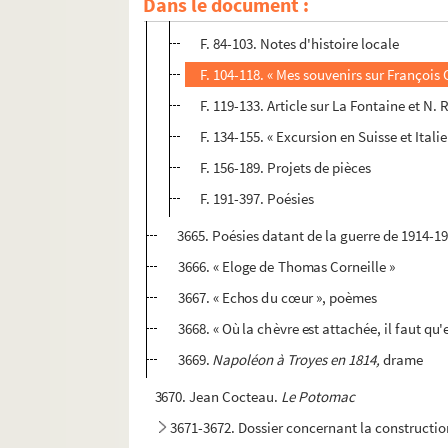
Dans le document :
F. 76-83. Biographies
F. 84-103. Notes d'histoire locale
F. 104-118. « Mes souvenirs sur François
F. 119-133. Article sur La Fontaine et N
F. 134-155. « Excursion en Suisse et Italie
F. 156-189. Projets de pièces
F. 191-397. Poésies
3665. Poésies datant de la guerre de 1914-1
3666. « Eloge de Thomas Corneille »
3667. « Echos du cœur », poèmes
3668. « Où la chèvre est attachée, il faut qu'
3669.
Napoléon à Troyes en 1814,
drame
3670. Jean Cocteau.
Le Potomac
3671-3672. Dossier concernant la constructio