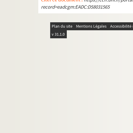
record=eadcgm:EADC:D58031565
Plan du site
Mentions Légales
Accessibilit
v 31.1.0