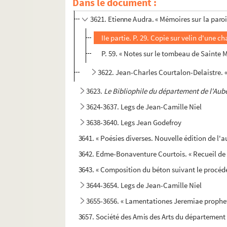
Dans le document :
3619-3620. Jacques Cousinet. « Thesaurus a
3621. Etienne Audra. « Mémoires sur la paroi
IIe partie. P. 29. Copie sur velin d'une ch
P. 59. « Notes sur le tombeau de Sainte 
3622. Jean-Charles Courtalon-Delaistre. « 
3623.
Le Bibliophile du département de l'Aub
3624-3637. Legs de Jean-Camille Niel
3638-3640. Legs Jean Godefroy
3641. « Poésies diverses. Nouvelle édition de l'a
3642. Edme-Bonaventure Courtois. « Recueil de 
3643. « Composition du béton suivant le procédé 
3644-3654. Legs de Jean-Camille Niel
3655-3656. « Lamentationes Jeremiae prophe
3657. Société des Amis des Arts du département 