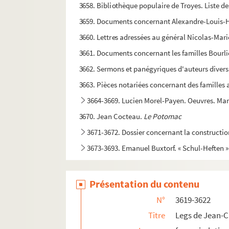
3658. Bibliothèque populaire de Troyes. Liste des
3659. Documents concernant Alexandre-Louis-
3660. Lettres adressées au général Nicolas-Mari
3661. Documents concernant les familles Bourlie
3662. Sermons et panégyriques d'auteurs diver
3663. Pièces notariées concernant des familles
3664-3669. Lucien Morel-Payen. Oeuvres. Ma
3670. Jean Cocteau.
Le Potomac
3671-3672. Dossier concernant la constructio
3673-3693. Emanuel Buxtorf. « Schul-Heften »
3694. Pièces de procédure en la prévôté de T
3695. « Anecdotes sur la ville de Troyes et Recue
Présentation du contenu
3696. Lucien Morel-Payen. Catalogue de sa bibli
N°
3619-3622
3697. René Hennequin. Notes sur l'Hôtel de Vaul
Titre
Legs de Jean-C
e
3698. « Procès-verbal de M
Pierre Hennequin sur 