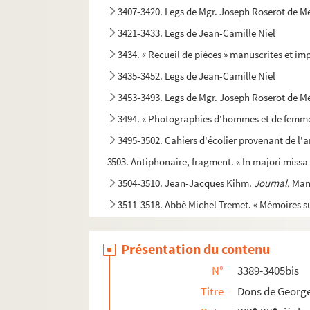
3407-3420. Legs de Mgr. Joseph Roserot de Me
3421-3433. Legs de Jean-Camille Niel
3434. « Recueil de pièces » manuscrites et im
3435-3452. Legs de Jean-Camille Niel
3453-3493. Legs de Mgr. Joseph Roserot de Me
3494. « Photographies d'hommes et de femmes 
3495-3502. Cahiers d'écolier provenant de l'
3503. Antiphonaire, fragment. « In majori missa 
3504-3510. Jean-Jacques Kihm.
Journal.
Manu
3511-3518. Abbé Michel Tremet. « Mémoires sur l
3519-3576. Ancien séminaire
Présentation du contenu
3577. Michel Tremet. « Antiquités et pièces rel
3578. « Catalogue des livres appartenant à Mic
N°
3389-3405bis
3579. Michel Sémilliard. Notes diverses sur l'a
Titre
Dons de George
e
e