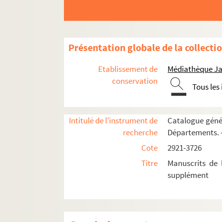
3341-3354. Georges Hérelle. Correspondance 
3355. Henri Vendel. Lettres aux conservateurs
3356-3357. François Chèvre de La Charmotte. «
Présentation globale de la collecti
3358-3388. André Lebey. Oeuvres. Manuscrit 
Etablissement de
Médiathèque Ja
3389-3405bis. Dons de Georges Hérelle
conservation
Tous les
3389. « Extraits d'auteurs grecs »
3390. « France : histoire, documents, législ
3391. « Etranger : Allemagne, Angleterre et 
Intitulé de l'instrument de
Catalogue génér
recherche
Départements. 
3392. « Italie, Belgique et Hollande, Russie,
Cote
2921-3726
3393. « Notes et extraits d'auteurs grecs et 
Titre
Manuscrits de 
3394. « Histoire : Moyen Age, Renaissance, X
supplément
3395. « Période contemporaine. 1) Littératur
3396. « Anecdotes, 1888-1926 ». — 163 ff
3397-3398. Brochures imprimées concernan