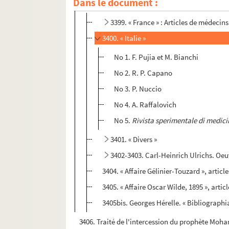
Dans le document :
3399-3405bis. Brochures imprimées
3399. « France » : Articles de médecins
3400. « Italie »
No 1. F. Pujia et M. Bianchi
No 2. R. P. Capano
No 3. P. Nuccio
No 4. A. Raffalovich
No 5.
Rivista sperimentale di medici
3401. « Divers »
3402-3403. Carl-Heinrich Ulrichs. Oeu
3404. « Affaire Gélinier-Touzard », articl
3405. « Affaire Oscar Wilde, 1895 », artic
3405bis. Georges Hérelle. « Bibliograph
3406. Traité de l'intercession du prophète Moham