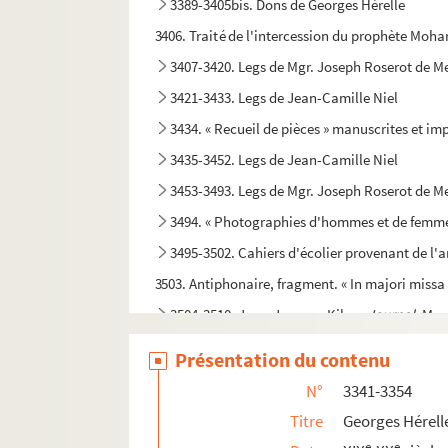
3389-3405bis. Dons de Georges Hérelle
3406. Traité de l'intercession du prophète Moham
3407-3420. Legs de Mgr. Joseph Roserot de Me
3421-3433. Legs de Jean-Camille Niel
3434. « Recueil de pièces » manuscrites et im
3435-3452. Legs de Jean-Camille Niel
3453-3493. Legs de Mgr. Joseph Roserot de Me
3494. « Photographies d'hommes et de femmes 
3495-3502. Cahiers d'écolier provenant de l'
3503. Antiphonaire, fragment. « In majori missa 
3504-3510. Jean-Jacques Kihm.
Journal.
Manu
3511-3518. Abbé Michel Tremet. « Mémoires sur l
Présentation du contenu
3519-3576. Ancien séminaire
N°
3341-3354
3577. Michel Tremet. « Antiquités et pièces rel
Titre
Georges Hérell
3578. « Catalogue des livres appartenant à Mic
e
e