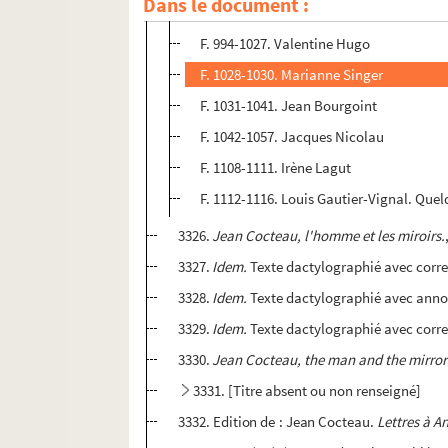
Dans le document :
F. 894-938. Louis Jouvet
F. 994-1027. Valentine Hugo
F. 1028-1030. Marianne Singer
F. 1031-1041. Jean Bourgoint
F. 1042-1057. Jacques Nicolau
F. 1108-1111. Irène Lagut
F. 1112-1116. Louis Gautier-Vignal. Que
3326.
Jean Cocteau, l'homme et les miroirs.
3327.
Idem.
Texte dactylographié avec corre
3328.
Idem.
Texte dactylographié avec annota
3329.
Idem.
Texte dactylographié avec correc
3330.
Jean Cocteau, the man and the mirror
3331. [Titre absent ou non renseigné]
3332. Edition de : Jean Cocteau.
Lettres à A