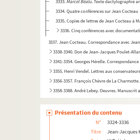
3333.
Marcel Béalu.
Texte dactylographié an
3334. Quatre conférences sur Jean Cocteau
3335. Copies de lettres de Jean Cocteau à 
3336. Cinq conférences avec documentat
3337. Jean Cocteau. Correspondance avec Jean
3338-3340. Don de Jean-Jacques Poulet-All
3341-3354. Georges Hérelle. Correspondance 
3355. Henri Vendel. Lettres aux conservateurs
3356-3357. François Chèvre de La Charmotte. «
3358-3388. André Lebey. Oeuvres. Manuscrit 
3389-3405bis. Dons de Georges Hérelle
3406. Traité de l'intercession du prophète Moham
Présentation du contenu
3407-3420. Legs de Mgr. Joseph Roserot de Me
N°
3324-3336
3421-3433. Legs de Jean-Camille Niel
Titre
Jean-Jacques 
3434. « Recueil de pièces » manuscrites et im
e