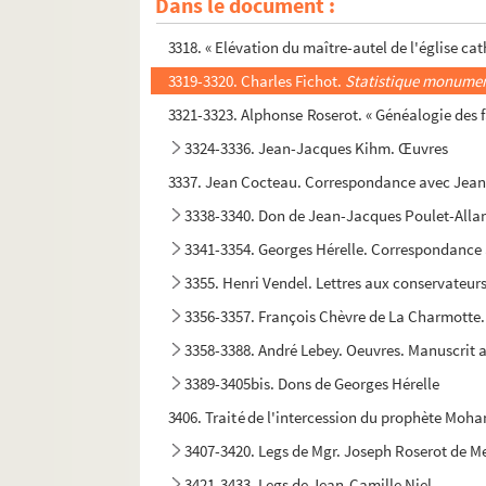
Dans le document :
3316-3317. Françoise Bibolet. « Les Institutions
3318. « Elévation du maître-autel de l'église cat
3319-3320. Charles Fichot.
Statistique monumen
3321-3323. Alphonse Roserot. « Généalogie des 
3324-3336. Jean-Jacques Kihm. Œuvres
3337. Jean Cocteau. Correspondance avec Jean
3338-3340. Don de Jean-Jacques Poulet-All
3341-3354. Georges Hérelle. Correspondance 
3355. Henri Vendel. Lettres aux conservateurs
3356-3357. François Chèvre de La Charmotte. «
3358-3388. André Lebey. Oeuvres. Manuscrit 
3389-3405bis. Dons de Georges Hérelle
3406. Traité de l'intercession du prophète Moham
3407-3420. Legs de Mgr. Joseph Roserot de Me
3421-3433. Legs de Jean-Camille Niel