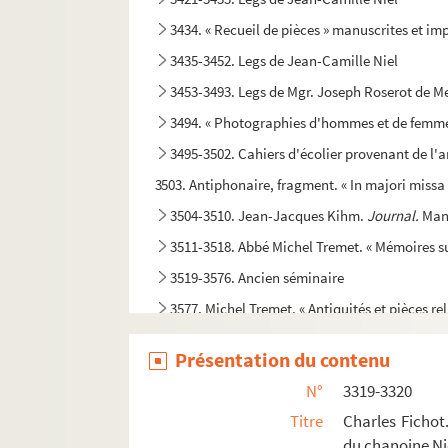
3434. « Recueil de pièces » manuscrites et im
3435-3452. Legs de Jean-Camille Niel
3453-3493. Legs de Mgr. Joseph Roserot de Me
3494. « Photographies d'hommes et de femmes 
3495-3502. Cahiers d'écolier provenant de l'
3503. Antiphonaire, fragment. « In majori missa 
3504-3510. Jean-Jacques Kihm.
Journal.
Manu
3511-3518. Abbé Michel Tremet. « Mémoires sur l
3519-3576. Ancien séminaire
3577. Michel Tremet. « Antiquités et pièces rel
3578. « Catalogue des livres appartenant à Mic
Présentation du contenu
3579. Michel Sémilliard. Notes diverses sur l'a
N°
3319-3320
3580. « Registre des délibérations de Messieurs l
Titre
Charles Fichot
3581. Recueil concernant les saints troyens. 
du chanoine Ni