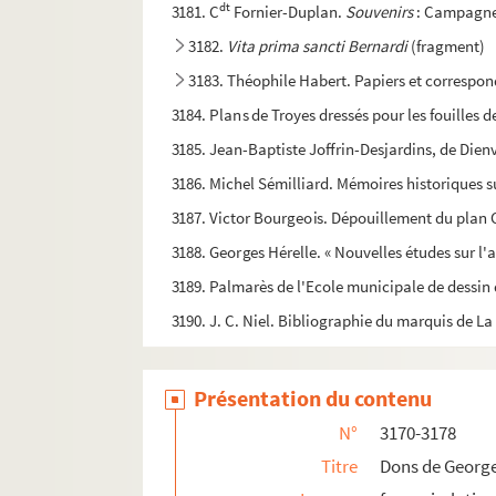
dt
3181. C
Fornier-Duplan.
Souvenirs
: Campagne 
3182.
Vita prima sancti Bernardi
(fragment)
3183. Théophile Habert. Papiers et corresp
3184. Plans de Troyes dressés pour les fouilles 
3185. Jean-Baptiste Joffrin-Desjardins, de Dienvi
3186. Michel Sémilliard. Mémoires historiques su
3187. Victor Bourgeois. Dépouillement du plan Co
3188. Georges Hérelle. « Nouvelles études sur l
3189. Palmarès de l'Ecole municipale de dessin
3190. J. C. Niel. Bibliographie du marquis de La
3191. Livret militaire de Jacques Millard, de Sa
3192. Recueil de motets copiés par Antoine Thi
Présentation du contenu
3193. Abbé Fournerat. Chœurs de « Sainte Philom
N°
3170-3178
3194. Jacques Raguier, évêque de Troyes.
Regist
Titre
Dons de George
3195. Louis Le Clert. « L'Abbaye cistercienne d