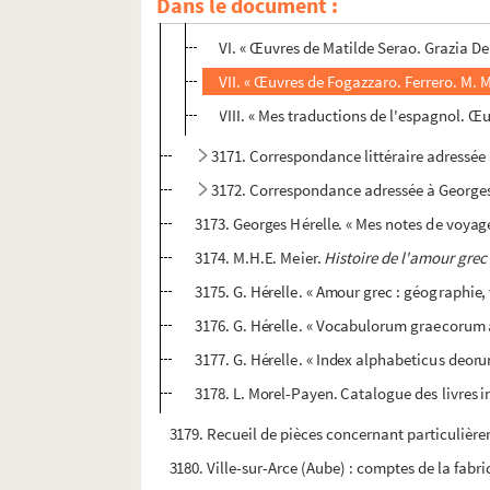
Dans le document :
IV-V. « Œuvres de Gabriele D'Annunzio »
VI. « Œuvres de Matilde Serao. Grazia D
VII. « Œuvres de Fogazzaro. Ferrero. M. Me
VIII. « Mes traductions de l'espagnol. Œuv
3171. Correspondance littéraire adressée à
3172. Correspondance adressée à Georges
3173. Georges Hérelle. « Mes notes de voyage 
3174. M.H.E. Meier.
Histoire de l'amour grec 
3175. G. Hérelle. « Amour grec : géographie,
3176. G. Hérelle. « Vocabulorum graecorum
3177. G. Hérelle. « Index alphabeticus deor
3178. L. Morel-Payen. Catalogue des livres 
3179. Recueil de pièces concernant particulièr
3180. Ville-sur-Arce (Aube) : comptes de la fabri