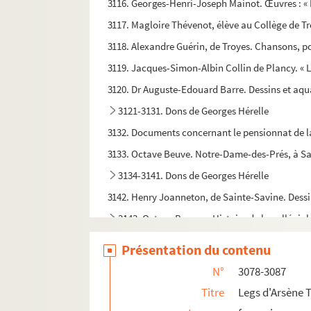
3116. Georges-Henri-Joseph Mainot. Œuvres : « 
3117. Magloire Thévenot, élève au Collège de Troy
3118. Alexandre Guérin, de Troyes. Chansons, poé
3119. Jacques-Simon-Albin Collin de Plancy. « L
3120. Dr Auguste-Edouard Barre. Dessins et aqu
3121-3131. Dons de Georges Hérelle
3132. Documents concernant le pensionnat de 
3133. Octave Beuve. Notre-Dame-des-Prés, à S
3134-3141. Dons de Georges Hérelle
3142. Henry Joanneton, de Sainte-Savine. Dessi
3143. Octave Beuve. « Histoire de la collégial
3144. Album de vers et prose (en particulier du
Présentation du contenu
3145-3156bis. Dons de Georges Hérelle
N°
3078-3087
3157. Familles Le Courtois et Doé, de Troyes
Titre
Legs d'Arsène 
3158. Confrérie Saint-Fiacre, à Sainte-Jule de T