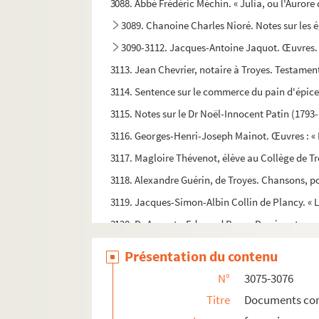
3088. Abbé Frédéric Méchin. « Julia, ou l'Aurore
3089. Chanoine Charles Nioré. Notes sur les é
3090-3112. Jacques-Antoine Jaquot. Œuvres.
3113. Jean Chevrier, notaire à Troyes. Testamen
3114. Sentence sur le commerce du pain d'épice
3115. Notes sur le Dr Noël-Innocent Patin (1793
3116. Georges-Henri-Joseph Mainot. Œuvres : « 
3117. Magloire Thévenot, élève au Collège de Troy
3118. Alexandre Guérin, de Troyes. Chansons, poé
3119. Jacques-Simon-Albin Collin de Plancy. « L
3120. Dr Auguste-Edouard Barre. Dessins et aqu
3121-3131. Dons de Georges Hérelle
Présentation du contenu
3132. Documents concernant le pensionnat de 
N°
3075-3076
3133. Octave Beuve. Notre-Dame-des-Prés, à S
Titre
Documents con
3134-3141. Dons de Georges Hérelle