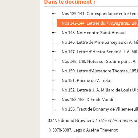
Dans le document :
No 138. De Ch. A. Peigné
Nos 139-141. Correspondance entre Léon 
Nos 142-144. Lettres du
Propagateur de 
No 145. Note contre Saint-Arnaud
No 146. Lettre de Mme Sarcey au dr A. Mi
No 147. Lettre d'Hector Servin à J. A. Mil
Nos 148, 149. Notes sur Stourm par J. A.
No 150. Lettre d'Alexandre Thomas, 1851
No 151. Poème de V. Trélat
No 152. Lettre à J. A. Millard de Louis U
Nos 153-155. D'Emile Vaudé
No 156. Tract de Bonamy de Villemereui
3077. Edmond Bruwaert.
La Vie et les œuvres d
3078-3087. Legs d'Arsène Thévenot