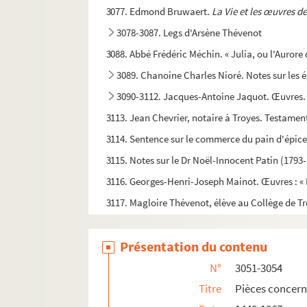
3077. Edmond Bruwaert.
La Vie et les œuvres d
3078-3087. Legs d'Arsène Thévenot
3088. Abbé Frédéric Méchin. « Julia, ou l'Aurore
3089. Chanoine Charles Nioré. Notes sur les é
3090-3112. Jacques-Antoine Jaquot. Œuvres.
3113. Jean Chevrier, notaire à Troyes. Testamen
3114. Sentence sur le commerce du pain d'épice
3115. Notes sur le Dr Noël-Innocent Patin (1793
3116. Georges-Henri-Joseph Mainot. Œuvres : « 
3117. Magloire Thévenot, élève au Collège de Troy
3118. Alexandre Guérin, de Troyes. Chansons, poé
Présentation du contenu
3119. Jacques-Simon-Albin Collin de Plancy. « L
3120. Dr Auguste-Edouard Barre. Dessins et aqu
N°
3051-3054
3121-3131. Dons de Georges Hérelle
Titre
Pièces concern