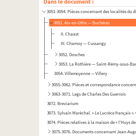
Dans le document :
3050. Pièces concernant les églises de Troyes 
3051-3054. Pièces concernant des localités du d
3051. Aix-en-Othe — Buchères
II. Chaast
III. Chamoy — Cussangy
3052. Dosches
3053. La Rothière — Saint-Rémy-sous-Ba
3054. Villemoyenne — Villery
3055-3062. Pièces et correspondance concer
3063-3071. Legs de Charles Des Guerrois
3072. Breviarium
3073. Sylvain Maréchal. « Le Lucrèce français ».
3074. Pièces relatives à la maison de « l'Huys d
3075-3076. Documents concernant Jean-Augu