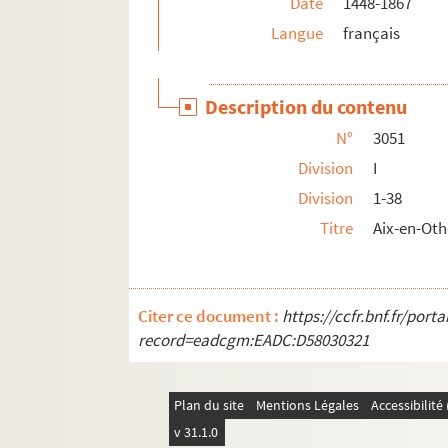
Date
1448-1867
3132. Documents concernant le pensionnat de 
Langue
français
3133. Octave Beuve. Notre-Dame-des-Prés, à S
3134-3141. Dons de Georges Hérelle
3142. Henry Joanneton, de Sainte-Savine. Dessi
Description du contenu
3143. Octave Beuve. « Histoire de la collégial
N°
3051
3144. Album de vers et prose (en particulier du
Division
I
3145-3156bis. Dons de Georges Hérelle
Division
1-38
3157. Familles Le Courtois et Doé, de Troyes
Titre
Aix-en-Ot
3158. Confrérie Saint-Fiacre, à Sainte-Jule de T
3159.
Recueil de pièces fugitives tant en vers qu
3160. Répertoire des fêtes et des saints de l'ann
Citer ce document :
https://ccfr.bnf.fr/por
record=eadcgm:EADC:D58030321
3161. Abbé Etienne Georges. Notes et pièce
3162. Abbé Aristide Millard. « Statistique sur l
3163. Documents, copies et notes sur Ervy (Aube)
Plan du site
Mentions Légales
Accessibilit
v 31.1.0
3164.
Colloque de Poissy,
1561 (copie) et Propos