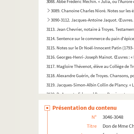
3088. Abbé Frédéric Méchin. « Julia, ou l'Aurore
3089. Chanoine Charles Nioré. Notes sur les é
3090-3112. Jacques-Antoine Jaquot. Œuvres.
3113. Jean Chevrier, notaire à Troyes. Testamen
3114. Sentence sur le commerce du pain d'épice
3115. Notes sur le Dr Noël-Innocent Patin (1793
3116. Georges-Henri-Joseph Mainot. Œuvres : « 
3117. Magloire Thévenot, élève au Collège de Troy
3118. Alexandre Guérin, de Troyes. Chansons, poé
3119. Jacques-Simon-Albin Collin de Plancy. « L
3120. Dr Auguste-Edouard Barre. Dessins et aqu
3121-3131. Dons de Georges Hérelle
Présentation du contenu
3132. Documents concernant le pensionnat de 
N°
3046-3048
3133. Octave Beuve. Notre-Dame-des-Prés, à S
Titre
Don de Mme Ch
3134-3141. Dons de Georges Hérelle