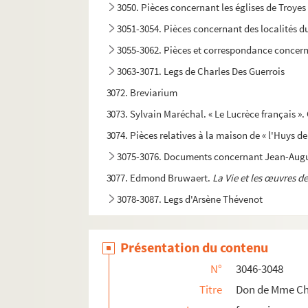
3050. Pièces concernant les églises de Troyes 
3051-3054. Pièces concernant des localités d
3055-3062. Pièces et correspondance concer
3063-3071. Legs de Charles Des Guerrois
3072. Breviarium
3073. Sylvain Maréchal. « Le Lucrèce français ».
3074. Pièces relatives à la maison de « l'Huys d
3075-3076. Documents concernant Jean-Augu
3077. Edmond Bruwaert.
La Vie et les œuvres d
3078-3087. Legs d'Arsène Thévenot
3088. Abbé Frédéric Méchin. « Julia, ou l'Aurore
3089. Chanoine Charles Nioré. Notes sur les é
Présentation du contenu
3090-3112. Jacques-Antoine Jaquot. Œuvres.
N°
3046-3048
3113. Jean Chevrier, notaire à Troyes. Testamen
Titre
Don de Mme Ch
3114. Sentence sur le commerce du pain d'épice