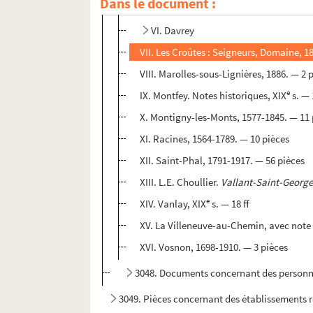
Dans le document :
e
V. Courtaoult, XIX
s. — 3 pièces
VI. Davrey
VII. Les Croûtes : Seigneurs, Domaine, 1
VIII. Marolles-sous-Lignières, 1886. — 2 
e
IX. Montfey. Notes historiques, XIX
s. — 
X. Montigny-les-Monts, 1577-1845. — 11 
XI. Racines, 1564-1789. — 10 pièces
XII. Saint-Phal, 1791-1917. — 56 pièces
XIII. L.E. Choullier.
Vallant-Saint-George
e
XIV. Vanlay, XIX
s. — 18 ff
XV. La Villeneuve-au-Chemin, avec note 
XVI. Vosnon, 1698-1910. — 3 pièces
3048. Documents concernant des person
3049. Pièces concernant des établissements r