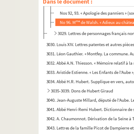
Dans le document :
No 91. Pasquinade contre Henri IV et Gabr
Nos 92, 93. « Apologie des panniers » (so
me
No 96. M
de Walsh. « Adieux au châtea
3029. Lettres de personnages français no
3030. Louis XIV. Lettres patentes et autres pièc
3031. Léon Gauthier. « Montfey. La commune. Aut
3032. Abbé A.N. Thiesson. « Mémoire relatif à la
3033. Aristide Estienne. « Les Enfants de l'Aube 
3034. Abbé H.R. Hubert. Supplique en vers, autog
3035-3039. Dons de Hubert Giraud
3040. Jean-Auguste Millard, député de l'Aube. Le
3041. Abbé Henri-Remi Hubert. Dictionnaire d
3042. A. Chaumonnot. Dérivation de la Seine à T
3043. Lettres de la famille Picot de Dampierre et