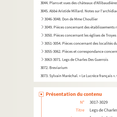
3044. Plans et vues des châteaux d'Allibaudière
3045. Abbé Aristide Millard. Notes sur l'archid
3046-3048. Don de Mme Choullier
3049. Pièces concernant des établissements r
3050. Pièces concernant les églises de Troyes 
3051-3054. Pièces concernant des localités d
3055-3062. Pièces et correspondance concer
3063-3071. Legs de Charles Des Guerrois
3072. Breviarium
3073. Sylvain Maréchal. « Le Lucrèce français ».
3074. Pièces relatives à la maison de « l'Huys d
3075-3076. Documents concernant Jean-Augu
Présentation du contenu
3077. Edmond Bruwaert.
La Vie et les œuvres d
N°
3017-3029
3078-3087. Legs d'Arsène Thévenot
Titre
Legs de Charl
3088. Abbé Frédéric Méchin. « Julia, ou l'Aurore