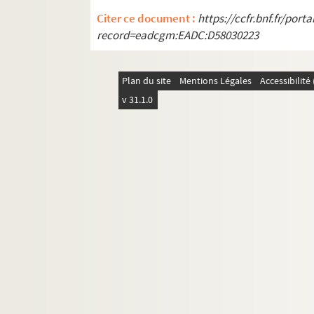
3142. Henry Joanneton, de Sainte-Savine. Dessi
Citer ce document :
https://ccfr.bnf.fr/por
3143. Octave Beuve. « Histoire de la collégial
record=eadcgm:EADC:D58030223
3144. Album de vers et prose (en particulier du
3145-3156bis. Dons de Georges Hérelle
Plan du site
Mentions Légales
Accessibilit
3157. Familles Le Courtois et Doé, de Troyes
v 31.1.0
3158. Confrérie Saint-Fiacre, à Sainte-Jule de T
3159.
Recueil de pièces fugitives tant en vers qu
3160. Répertoire des fêtes et des saints de l'ann
3161. Abbé Etienne Georges. Notes et pièce
3162. Abbé Aristide Millard. « Statistique sur l
3163. Documents, copies et notes sur Ervy (Aube)
3164.
Colloque de Poissy,
1561 (copie) et Propos
3165. Pierre de Kerlon,
pseud.
vicomte Olivier de
3166. Plans de monuments troyens
3167. « Philippiana », recueil de satires contre Lo