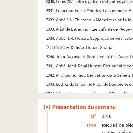
3030. Louis XIV. Lettres patentes et autres pièc
3031. Léon Gauthier. « Montfey. La commune. Aut
3032. Abbé A.N. Thiesson. « Mémoire relatif à la
3033. Aristide Estienne. « Les Enfants de l'Aube 
3034. Abbé H.R. Hubert. Supplique en vers, autog
3035-3039. Dons de Hubert Giraud
3040. Jean-Auguste Millard, député de l'Aube. Le
3041. Abbé Henri-Remi Hubert. Dictionnaire d
3042. A. Chaumonnot. Dérivation de la Seine à T
3043. Lettres de la famille Picot de Dampierre et
3044. Plans et vues des châteaux d'Allibaudière
3045. Abbé Aristide Millard. Notes sur l'archid
Présentation du contenu
3046-3048. Don de Mme Choullier
N°
3010
3049. Pièces concernant des établissements r
Titre
Recueil de piè
3050. Pièces concernant les églises de Troyes 
routes, maison