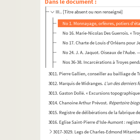
Dans le document :
II.. [Titre absent ou non renseigné]
III.. [Titre absent ou non renseigné]
No 1. Monnayage, orfèvres, potiers d'éta
No 16. Marie-Nicolas Des Guerrois. « Troy
No 17. Charte de Louis d'Orléans pour Je
No 24. J. A. Jaquot. Oiseaux de l'Aube. 
Nos 36-38. Incarcérations à Troyes pend
3011. Pierre Gallien, conseiller au bailliage de T
3012. Marquis de Widranges.
L'un des derniers 
3013. Gaston Dollé. « Excursions topographiques
3014. Chanoine Arthur Prévost.
Répertoire biogr
3015. Registre de délibérations de la fabrique d
3016. Eglise Saint-Pierre d'Isle-Aumont : regist
3017-3029. Legs de Charles-Edmond Mitantie