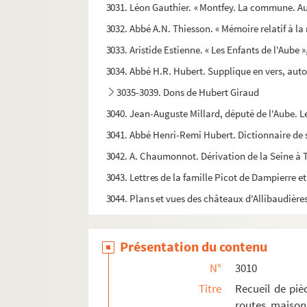
3031. Léon Gauthier. « Montfey. La commune. Aut
3032. Abbé A.N. Thiesson. « Mémoire relatif à la
3033. Aristide Estienne. « Les Enfants de l'Aube 
3034. Abbé H.R. Hubert. Supplique en vers, autog
3035-3039. Dons de Hubert Giraud
3040. Jean-Auguste Millard, député de l'Aube. Le
3041. Abbé Henri-Remi Hubert. Dictionnaire d
3042. A. Chaumonnot. Dérivation de la Seine à T
3043. Lettres de la famille Picot de Dampierre et
3044. Plans et vues des châteaux d'Allibaudière
3045. Abbé Aristide Millard. Notes sur l'archid
3046-3048. Don de Mme Choullier
Présentation du contenu
3049. Pièces concernant des établissements r
N°
3010
3050. Pièces concernant les églises de Troyes 
Titre
Recueil de piè
routes, maison
3051-3054. Pièces concernant des localités d