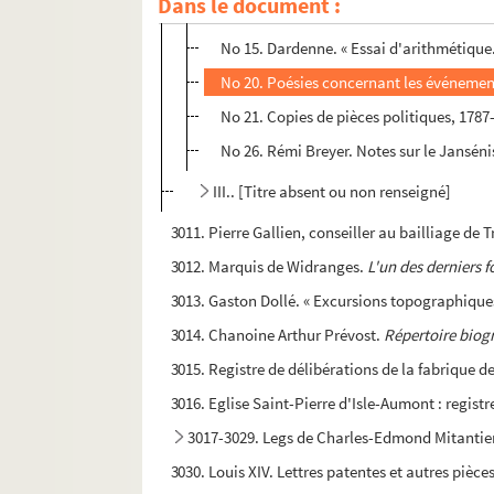
Dans le document :
No 14. J. A. Hédoin de Pons-Ludon. « Que
No 15. Dardenne. « Essai d'arithmétique.
No 20. Poésies concernant les événement
No 21. Copies de pièces politiques, 1787
No 26. Rémi Breyer. Notes sur le Janséni
III.. [Titre absent ou non renseigné]
3011. Pierre Gallien, conseiller au bailliage de T
3012. Marquis de Widranges.
L'un des derniers 
3013. Gaston Dollé. « Excursions topographiques
3014. Chanoine Arthur Prévost.
Répertoire biogr
3015. Registre de délibérations de la fabrique d
3016. Eglise Saint-Pierre d'Isle-Aumont : regist
3017-3029. Legs de Charles-Edmond Mitantie
3030. Louis XIV. Lettres patentes et autres pièc