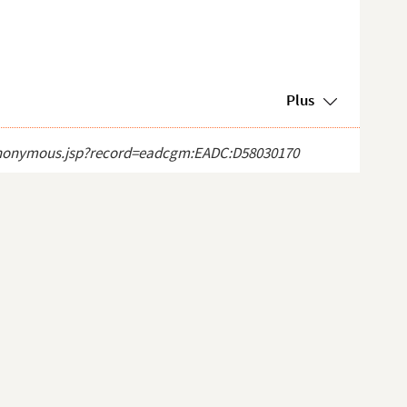
Plus
ct_anonymous.jsp?record=eadcgm:EADC:D58030170