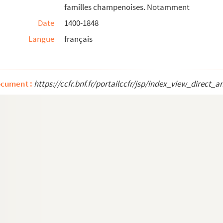
familles champenoises. Notamment
Date
1400-1848
Langue
français
ion de la septiesme tentative faicte pour ...
onaparte,
copie de l'imprimé de la Bibliothèqu...
ocument :
https://ccfr.bnf.fr/portailccfr/jsp/index_view_dire
ergé du diocèse de Troyes à l'époque de la Rév...
ult (Aube), avec dessins
t comptes de la fabrique
e nom de Saint-Sépulcre en Villacerf (Aube)
ourd'hui »
et à l'agrandissement de l'orgue de la cathé...
e guerre, 1914-1918 »