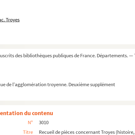
e l'Aube
rbain de Troyes
c. Troyes
phes
utre
ou aquarelles concernant Troyes et ses environ...
scrits des bibliothèques publiques de France. Départements. — 
églises de l'Aube
erai près de Troyes
t-Urbain de Troyes
que de l'agglomération troyenne. Deuxième supplément
es de rhétorique » recueillis par Pierre B...
 Troyes et des localités de l'Aube
entation du contenu
les Marcilly, dont
N°
3010
ur-Marne, par Edouard de Barthélemy
Titre
Recueil de pièces concernant Troyes (histoire, 
tion, églises, routes, maisons), l'Aube, et...