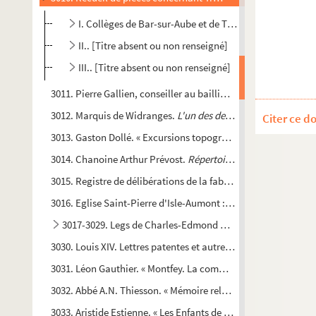
I. Collèges de Bar-sur-Aube et de Troyes
II.. [Titre absent ou non renseigné]
III.. [Titre absent ou non renseigné]
3011. Pierre Gallien, conseiller au bailliage de Troyes. « Relat
3012. Marquis de Widranges.
L'un des derniers forfaits de Bu
Citer ce d
3013. Gaston Dollé. « Excursions topographiques en Tunisie »
3014. Chanoine Arthur Prévost.
Répertoire biographique du cl
3015. Registre de délibérations de la fabrique de Saint-Thiba
3016. Eglise Saint-Pierre d'Isle-Aumont : registre des bancs e
3017-3029. Legs de Charles-Edmond Mitantier
3030. Louis XIV. Lettres patentes et autres pièces modifiant l
3031. Léon Gauthier. « Montfey. La commune. Autrefois et auj
3032. Abbé A.N. Thiesson. « Mémoire relatif à la restauration 
3033. Aristide Estienne. « Les Enfants de l'Aube », et « Rimes d