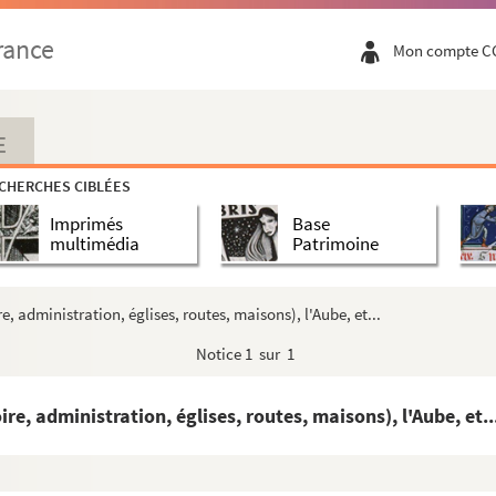
rance
Mon compte C
uboises
ts », précédé de « Notice historique sur Rich...
oyes et de Meaux
E
es et de l'Aube, et en particulier
CHERCHES CIBLÉES
 locales
Imprimés
Base
 par ordre alphabétique d'auteurs
multimédia
Patrimoine
 du département de l'Aube.
Manuscrit autographe
, administration, églises, routes, maisons), l'Aube, et...
es
Notice
1 sur 1
,
recueil de dessins originaux en partie inédi...
re, administration, églises, routes, maisons), l'Aube, et..
os
 Longueville,
n
5-59 (26 avril 1908-23 mai...
Pfeiffer