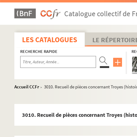
2971. Palmarès de l'Ecole municipale de dessin de Troyes
Catalogue collectif de F
2972. Abbé Jules-Hyacinthe Roger. Notes météorologiques a
2973. Anne-François Arnaud. Projet de « Troyes et ses monumen
2974. Félix Haillot. Notes sur Ch. D.G. Lhoste de Moras, de Tr
LES CATALOGUES
LE RÉPERTOIR
2975. Pièces concernant des familles et des localités de Troy
RECHERCHE RAPIDE
RE
2976. Emile Socard. Notes biographiques et bibliographiques
2977. Lettres autographes de personnages divers, classées
2978. Emile Socard.
Biographie des personnages de Troyes et
2979. Théophile Habert. Notes sur la céramique de l'Aube
Accueil CCFr
3010. Recueil de pièces concernant Troyes (histoire
>
2980. Manuel des religieuses de l'Hôtel-Dieu-le-Comte à Troy
2981. Anne-François Arnaud et Charles Fichot.
Troyes disparu
2982. Plan cavalier du quartier de la cathédrale à Troyes
3010. Recueil de pièces concernant Troyes (histoi
2983. J.B. Louvrier.
Estrella, écho hebdomadaire d'Etrelles et
2984. Ouvrages de piété allemands, traduits par Ernestine 