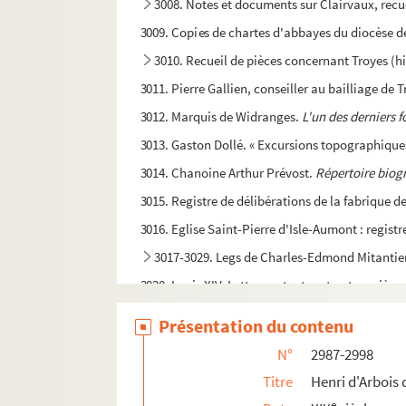
3008. Notes et documents sur Clairvaux, recue
3009. Copies de chartes d'abbayes du diocèse 
3010. Recueil de pièces concernant Troyes (his
3011. Pierre Gallien, conseiller au bailliage de T
3012. Marquis de Widranges.
L'un des derniers 
3013. Gaston Dollé. « Excursions topographiques
3014. Chanoine Arthur Prévost.
Répertoire biogr
3015. Registre de délibérations de la fabrique d
3016. Eglise Saint-Pierre d'Isle-Aumont : regist
3017-3029. Legs de Charles-Edmond Mitantie
3030. Louis XIV. Lettres patentes et autres pièc
3031. Léon Gauthier. « Montfey. La commune. Aut
Présentation du contenu
3032. Abbé A.N. Thiesson. « Mémoire relatif à la
N°
2987-2998
3033. Aristide Estienne. « Les Enfants de l'Aube 
Titre
Henri d'Arbois
3034. Abbé H.R. Hubert. Supplique en vers, autog
e