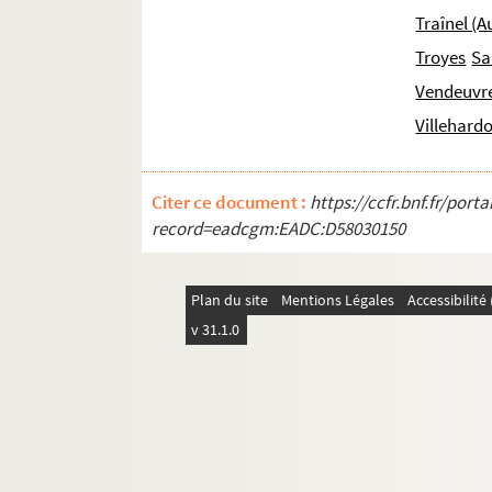
3073. Sylvain Maréchal. « Le Lucrèce français ».
Traînel (A
3074. Pièces relatives à la maison de « l'Huys d
Troyes
Sa
3075-3076. Documents concernant Jean-Augu
Vendeuvre
3077. Edmond Bruwaert.
La Vie et les œuvres d
Villehard
3078-3087. Legs d'Arsène Thévenot
3088. Abbé Frédéric Méchin. « Julia, ou l'Aurore
Citer ce document :
https://ccfr.bnf.fr/por
3089. Chanoine Charles Nioré. Notes sur les é
record=eadcgm:EADC:D58030150
3090-3112. Jacques-Antoine Jaquot. Œuvres.
3113. Jean Chevrier, notaire à Troyes. Testamen
Plan du site
Mentions Légales
Accessibilit
3114. Sentence sur le commerce du pain d'épice
v 31.1.0
3115. Notes sur le Dr Noël-Innocent Patin (1793
3116. Georges-Henri-Joseph Mainot. Œuvres : « 
3117. Magloire Thévenot, élève au Collège de Troy
3118. Alexandre Guérin, de Troyes. Chansons, poé
3119. Jacques-Simon-Albin Collin de Plancy. « L