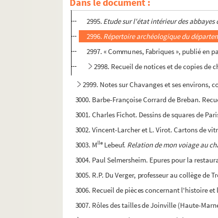
Dans le document :
2994. « Seigneurs laïcs, pièces diverses ». — 
2995.
Etude sur l'état intérieur des abbayes
2996.
Répertoire archéologique du départem
2997. « Communes, Fabriques », publié en p
2998. Recueil de notices et de copies de ch
2999. Notes sur Chavanges et ses environs, c
3000. Barbe-Françoise Corrard de Breban. Recuei
3001. Charles Fichot. Dessins de squares de Pari
3002. Vincent-Larcher et L. Virot. Cartons de vit
lle
3003. M
Lebeuf.
Relation de mon voiage au châ
3004. Paul Selmersheim. Epures pour la restaur
3005. R.P. Du Verger, professeur au collège de Tro
3006. Recueil de pièces concernant l'histoire et l
3007. Rôles des tailles de Joinville (Haute-Marn