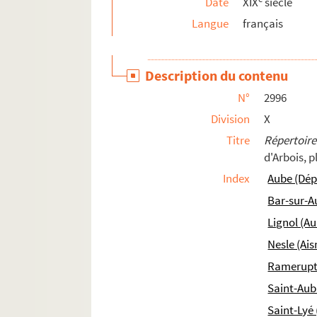
Date
XIX
siècle
3035-3039. Dons de Hubert Giraud
Langue
français
3040. Jean-Auguste Millard, député de l'Aube. Le
3041. Abbé Henri-Remi Hubert. Dictionnaire d
Description du contenu
3042. A. Chaumonnot. Dérivation de la Seine à T
N°
2996
3043. Lettres de la famille Picot de Dampierre et
Division
X
3044. Plans et vues des châteaux d'Allibaudière
Titre
Répertoire
3045. Abbé Aristide Millard. Notes sur l'archid
d'Arbois, p
3046-3048. Don de Mme Choullier
Index
Aube (Dé
3049. Pièces concernant des établissements r
Bar-sur-A
3050. Pièces concernant les églises de Troyes 
Lignol (A
3051-3054. Pièces concernant des localités d
Nesle (Ais
3055-3062. Pièces et correspondance concer
Ramerupt
3063-3071. Legs de Charles Des Guerrois
Saint-Aub
3072. Breviarium
Saint-Lyé