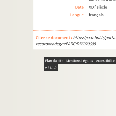
e
Date
XIX
siècle
Langue
français
Citer ce document :
https://ccfr.bnf.fr/por
record=eadcgm:EADC:D56020608
Plan du site
Mentions Légales
Accessibilit
v 31.1.0