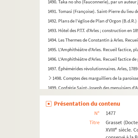
1490. Taka no sho (Fauconnerie), par un auteur 
1491. Tomasi (Françoise). Saint-Pierre du lieu de
1492. Plans de l'église de Plan d'Orgon (B.d.R.
1493. Hôtel des P.T.T. d'Arles ; construction en 
1494. Les Thermes de Constantin à Arles. Recueil
1495. L'Amphithéâtre d'Arles. Recueil factice, pl
1496. L'Amphithéâtre d'Arles. Recueil factice de
1497. Éphémérides révolutionnaires. Arles, 1789
1498. Comptes des marguilliers de la paroisse
1499. Confrérie Saint-Joseph des menuisiers d'A
1500. Confrérie Saint-Pierre des pécheurs d'Arl
Présentation du contenu
1501. Nourri (Jean-Paul). Une heure avec Char
N°
1477
1502. Rouquette (Jean-Maurice). Le Musée Réattu,
Titre
Grasset (Docte
1503. Transaction entre les consuls de la ville
e
XVIII
siècle. C
conservé à la 