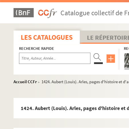
1396. Bouzanquet. Le Taureau Camargue. Texte d'une conféren
Catalogue collectif de F
1397. Association de la roubine de Chapelette (Arles). Délibér
1398. Livre des conseils et assemblées du corps de la levaderi
1399. Aubert (Louis). Notes diverses sur Eygalières (B.d.R.)
LES CATALOGUES
LE RÉPERTOIR
1400. Aubert (Louis). Liste des rues d'Arles
RECHERCHE RAPIDE
RE
1401. Aubert (Louis). Recueil de dictons et proverbes
1402. Aubert (Louis). Proverbes et vieux dictons sur les saiso
1403. Aubert (Louis). Fontvieille (B.d.R.). Notes historiques
1404. Aubert (Louis). Famille de La Forest-Divonne (d'Arles). 
Accueil CCFr
1424. Aubert (Louis). Arles, pages d'histoire et d
>
1405. Aubert (Louis). Les Baux en Provence ; notes et souvenir
1406. Aubert (Louis). Arles, vieux logis et maisons historique
1407. Aubert (Louis). Arles, vieux logis et maisons historique
1424. Aubert (Louis). Arles, pages d'histoire et
1408. Aubert (Louis). Autobiographie (Arles, 1860-1905)
1409. Aubert (Louis). Portes et anciens remparts d'Arles