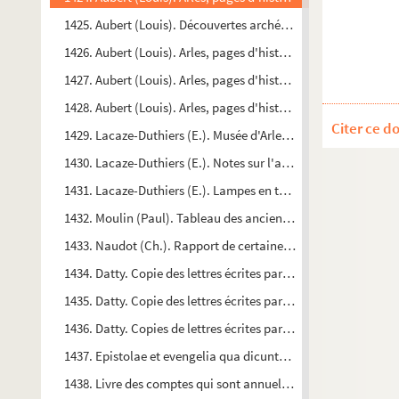
1425. Aubert (Louis). Découvertes archéologiques (à Arles et 
1426. Aubert (Louis). Arles, pages d'histoire et d'archéologie
1427. Aubert (Louis). Arles, pages d'histoire et d'archéologie
1428. Aubert (Louis). Arles, pages d'histoire et d'archéologie
Citer ce d
1429. Lacaze-Duthiers (E.). Musée d'Arles projeté par Pierre 
1430. Lacaze-Duthiers (E.). Notes sur l'abbaye de Montmajour
1431. Lacaze-Duthiers (E.). Lampes en terre cuite du musée d'
1432. Moulin (Paul). Tableau des anciennes mesures et poids 
1433. Naudot (Ch.). Rapport de certaines mesures particulière
1434. Datty. Copie des lettres écrites par M. Datty, propriétair
1435. Datty. Copie des lettres écrites par M. Datty, propriétair
1436. Datty. Copies de lettres écrites par M. Datty, propriétaire
1437. Epistolae et evengelia qua dicuntur in missis solemnio
1438. Livre des comptes qui sont annuellement rendus par les p