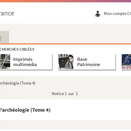
e
ce faite à la 9
session de l'École Antique de ...
rance
Mon compte C
ations de 1819 à 1896. (Nota : La roubine de...
e de la Corrège et Camargue major, terroir d...
E
CHERCHES CIBLÉES
Imprimés
Base
ns
multimédia
Patrimoine
Notes historiques
'archéologie (Tome 4)
s d'un touriste
Notice
1 sur 1
s. Tome 1
s. Tome 2
 d'archéologie (Tome 4)