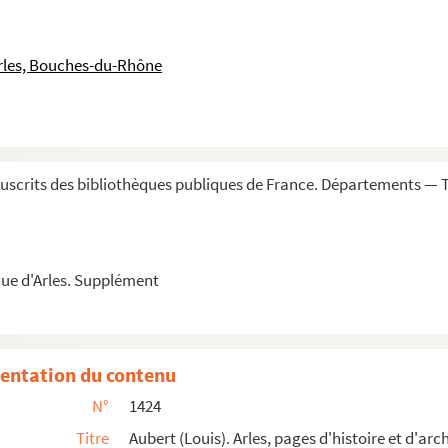
tés religieuses de la ville d'Arles. Tome 1
rles, Bouches-du-Rhône
tés religieuses de la ville d'Arles. Tome 2
ment la chasse au vol, composé par Pierre-Amé...
blèmes pour ce jeu de société
e-Amédée Pichot
scrits des bibliothèques publiques de France. Départements — T
e P.A. Pichot (1908)
 de la ville d'Arles rédigées en 1779, par...
ue d'Arles. Supplément
s de France ; correspondances et rapports
 socialiste : l'anticléricalisme de Sixte-Qu...
archéologiques (Tome 1)
entation du contenu
 (Tome 2)
N°
1424
 (Tome 3)
Titre
Aubert (Louis). Arles, pages d'histoire et d'ar
 (Tome 4)