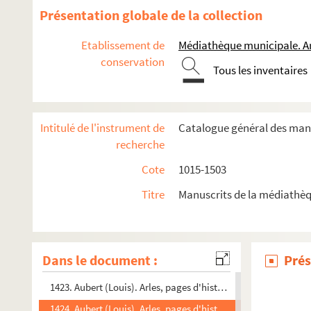
1410. Aubert (Louis). Notes sur les monuments d'Arles
Présentation globale de la collection
1411. Aubert (Louis). Anciennes églises, chapelles et communau
Etablissement de
Médiathèque municipale. A
1412. Aubert (Louis). Anciennes églises, chapelles et communau
conservation
Tous les inventaires
1413. Recueil d'articles sur la chasse en général et spéciale
1414. Bergiet (Jacques). Le Solitaire ou le Solo Bergier ; pro
1415. Recueil d'articles sur la chasse au vol, composé Pierr
Intitulé de l'instrument de
Catalogue général des manu
1416. Pichot (Pierre-Amédée). Notes sur la fauconnerie
recherche
1417. Pichot (Pierre-Amédée). Catalogue de la bibliothèque d
Cote
1015-1503
1418. Véran (Pierre). Annales de la confrérie des pénitens bleus
Titre
Manuscrits de la médiathèq
1419. Aubert (Louis). Société pour la protection des paysage
1420. Beauquier (Jean-Paul). Un aspect de l'action d'un député
1421. Aubert (Louis). Arles, pages d'histoire et découvertes 
Dans le document :
Prés
1422. Aubert (Louis). Arles, pages d'histoire et d'archéologie
1423. Aubert (Louis). Arles, pages d'histoire et d'archéologie
1424. Aubert (Louis). Arles, pages d'histoire et d'archéologie