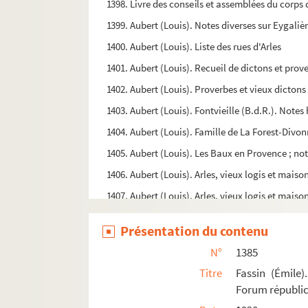
1398. Livre des conseils et assemblées du corps 
1399. Aubert (Louis). Notes diverses sur Eygalièr
1400. Aubert (Louis). Liste des rues d'Arles
1401. Aubert (Louis). Recueil de dictons et prov
1402. Aubert (Louis). Proverbes et vieux dictons 
1403. Aubert (Louis). Fontvieille (B.d.R.). Notes
1404. Aubert (Louis). Famille de La Forest-Divon
1405. Aubert (Louis). Les Baux en Provence ; not
1406. Aubert (Louis). Arles, vieux logis et maiso
1407. Aubert (Louis). Arles, vieux logis et maiso
1408. Aubert (Louis). Autobiographie (Arles, 18
Présentation du contenu
1409. Aubert (Louis). Portes et anciens remparts
N°
1385
1410. Aubert (Louis). Notes sur les monuments d
Titre
Fassin (Émile)
1411. Aubert (Louis). Anciennes églises, chapell
Forum républic
1412. Aubert (Louis). Anciennes églises, chapell