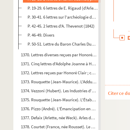
P. 19-29. 6 lettres de E. Rigaud (d'Arles) (1831-1834)
P. 30-41. 6 lettres sur l'archéologie de Questel (1842-1849)
P. 42-45. 2 lettres d'A. Thevenot (1842)
P. 46-49. Divers
P. 50-51. Lettre du Baron Charles Dupin (1842), à propos d
1370. Lettres diverses reçues par Honoré Clair (1850-1870)
1371. Cinq lettres d'Adolphe Joanne à Honoré Clair (1872-187
1372. Lettres reçues par Honoré Clair ; correspondants divers ;
1373. Rouquette (Jean-Maurice). L'Adduction d'eau dans les co
1374. Vezzoni (Hubert). Les Industries d'Arles. (D.E.S.-1955)
Citer ce d
1375. Rouquette (Jean-Maurice). L'Établissement des Trinitaire
e
1376. Pizzo (André). L'Émancipation en Provence aux XVII
et
1377. Defaix (Arlette, née Weck). Arles de 1848 à 1879. (D.E.S
1378. Courtet (France, née Rousset). Le Développement urbain 