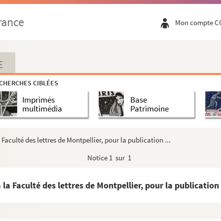
rance
Mon compte C
-1654)
commune d'Arles (1574, 1582, 1729)
'Arles
E
les, 1792-1793
CHERCHES CIBLÉES
rles (1793-1795)
Imprimés
Base
 d'Arles
multimédia
Patrimoine
nes d'Arles et rachetées par la ville (170...
e la confrérie des Saintes-Maries Jacobé et ...
a Faculté des lettres de Montpellier, pour la publication ...
Notice
1 sur 1
ire d'Arles de 1213 à 1526
 la Faculté des lettres de Montpellier, pour la publication 
ozère) (1608)