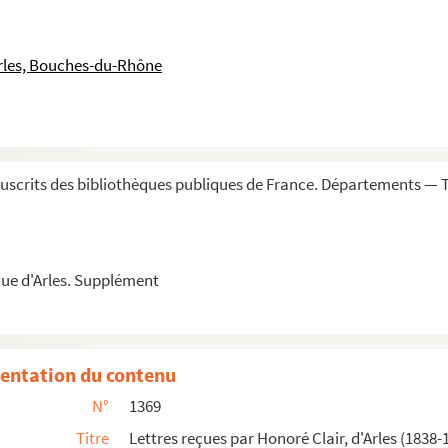
Fourques (Gard) (1754-1786)
ichot
rles, Bouches-du-Rhône
Bousquet, place des Terreaux à Lyon
a Faculté de médecine de Montpellier sur les ma...
scrits des bibliothèques publiques de France. Départements — T
2-1823)
intes-Maries-de-la-Mer, sur des découvertes ...
ue d'Arles. Supplément
ectorale
entation du contenu
N°
1369
 Marseille (1839)
Titre
Lettres reçues par Honoré Clair, d'Arles (1838-
 des lettres de Montpellier, pour la publication ...