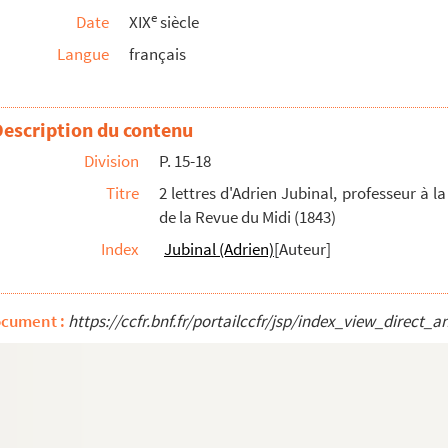
e
Date
XIX
siècle
Langue
français
Description du contenu
'un ouvrage sur les céréales
Division
P. 15-18
Titre
2 lettres d'Adrien Jubinal, professeur à la
de la Revue du Midi (1843)
5)
Index
Jubinal (Adrien)
[Auteur]
 quelques lettres relatives à l'archéologie...
lonies romaines d'Aix et d'Arles. (D.E.S. — A...
ocument :
https://ccfr.bnf.fr/portailccfr/jsp/index_view_dire
e
s à Arles au XIII
siècle. (D.E.S. — Complém...
e
 XVIII
siècles. (D.E.S. Aix-en-Provence. 1955...
. — Aix-en-Provence, 1966. Lettres)
d'Arles de 1945 à nos jours (1966). (D.E.S. —...