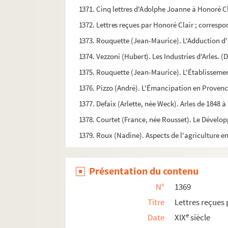
1371. Cinq lettres d'Adolphe Joanne à Honoré Cl
1372. Lettres reçues par Honoré Clair ; correspon
1373. Rouquette (Jean-Maurice). L'Adduction d'ea
1374. Vezzoni (Hubert). Les Industries d'Arles. (
1375. Rouquette (Jean-Maurice). L'Établissement 
1376. Pizzo (André). L'Émancipation en Provenc
1377. Defaix (Arlette, née Weck). Arles de 1848 à
1378. Courtet (France, née Rousset). Le Développ
1379. Roux (Nadine). Aspects de l'agriculture en
1380. Gay (Hubert). Les Pénitents d'Arles. (Maîtr
1381. Eymery (Marie-France). Arles des débuts de
Présentation du contenu
1382. Thornton (Colonel). A series of letters ad
N°
1369
1383. S.N.C.F. Arles. Historique des ateliers (S.N.
Titre
Lettres reçues 
1384. (Fauconnerie). Recueil factice de notes s
e
Date
XIX
siècle