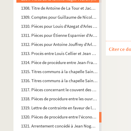
1308. Titre de Antoine de La Tour et Jacques François de la To
1309. Comptes pour Guillaume de Nicolay d'Arles (1657-1661)
1310. Pièces pour Louis d'Azegat d'Arles (1647-1717)
1311. Pièces pour Étienne Esparnier d'Arles (1651-1700)
1312. Pièces pour Antoine Jouffrey d'Arles (1668-1685)
Citer ce d
1313. Procès entre Louis Cellier et Jean Couterat d'Arles (169
1314. Pièce de procédure entre Jean-François de Purpurat, ab
1315. Titres communs à la chapelle Saint Barthélémy, fondée en
1316. Titres communs à la chapelle Saint Barthélémy de Saint
1317. Pièces concernant le couvent des Pères Minimes d'Arles
1318. Pièces de procédure entre les ouvriers de l'église Saint Ma
1319. Lettre de contrainte en faveur de la confrérie Sainte Bar
1320. Pièces de procédure entre l'économe de l'ordre de Malte
1321. Arrentement concédé à Jean Noguier, bourgeois d'Arles, p