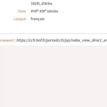
1824), d'Arles
ur d'Arles (1632-1685)
e
e
Date
XVII
-XIX
siècles
Langue
français
ocument :
https://ccfr.bnf.fr/portailccfr/jsp/index_view_dire
5-1698)
bé de Montmajour d'Arles, d'une part, et Barth...
 l'église Sainte-Croix d'Arles et à l'hôpita...
e-Croix d'Arles et au chapitre Notre-Dame de V...
 (1615-1785)
rtin d'Arles d'une part, et les hoirs de ...
be d'Arles
 au Grand prieuré de Saint-Gilles et Thomas d...
ar J.F.A. Des Porcellets, de deux greniers à...