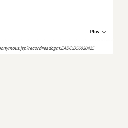
Plus
ct_anonymous.jsp?record=eadcgm:EADC:D56020425