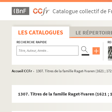
1279. Partie terminale du texte de la trêve conclue entre la r
Catalogue collectif de F
1280. Reconnaissance d'une terre sise dans la dîmerie de Saint
1281. Pièces de procédure entre les consuls d'Arles, et Trophim
1282. Pièces de procédure entre les consuls et divers bourgeois
LES CATALOGUES
LE RÉPERTOIR
1283. Pièces de procédure entre les consuls d'Arles, d'une part
RECHERCHE RAPIDE
RE
1284. Lettres de la famille de Désiré Nisard à Honoré Clair (1
1285. Pièces de procédure entre les consuls d'Arles et Honoré
1286. Pièces de procédure entre les consuls d'Arles et Antoine
1287. Pièces de procédure entre les consuls d'Arles et Jean C
Accueil CCFr
1307. Titres de la famille Raget-Yvaren (1621 ; 172
>
1288. Pièces de procédure entre les consuls d'Arles et Esprit 
1289. Pièces de procédure entre les consuls d'Arles et Antoine 
1290. Pièces de procédure entre le procureur du roi et les con
1307. Titres de la famille Raget-Yvaren (1621 ; 1
1291. Pièces de procédure entre les consuls d'Arles d'une part
1292. Pièces de procédure entre les consuls d'Arles d'une part