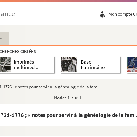
eine Jeanne et le duc d'Anjou
rance
Mon compte C
e-Agathe, faite à Jean Fulci, procureur d'Al...
e Duzanne d'une part, et les frères Martin ...
 d'Arles d'une part, et Claude Vernalle, ca...
E
, et Laurent de Porcellet, d'autre (1609-16...
CHERCHES CIBLÉES
835-1882)
Imprimés
Base
 Porcellet (1555-1558)
multimédia
Patrimoine
 Gros pour faire casser l'arrentement d'un p...
ordurier (1595-1597)
1-1776 ; « notes pour servir à la généalogie de la fami...
de Piquet (1604-1605)
Notice
1 sur 1
Ferrier
suls d'Arles d'une part, et Louise Dancezime...
721-1776 ; « notes pour servir à la généalogie de la fami.
, et Pierre Reynaud et Christophol Brunet d'...
, et Louise de Meyran de Bays, administratri...