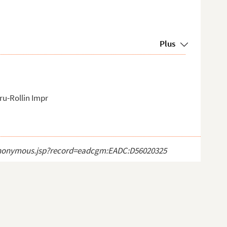
Plus
ru-Rollin Impr
ct_anonymous.jsp?record=eadcgm:EADC:D56020325