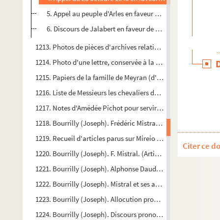
5. Appel au peuple d'Arles en faveur de la liste de concili
6. Discours de Jalabert en faveur de Ledru-Rollin devant l
1213. Photos de pièces d'archives relatives au peintre Finsoniu
1214. Photo d'une lettre, conservée à la Bibliothèque de l'A
1215. Papiers de la famille de Meyran (d'Arles) : mariages, pr
1216. Liste de Messieurs les chevaliers de Malte de la Langue
1217. Notes d'Amédée Pichot pour servir à la biographie d'E
1218. Bourrilly (Joseph). Frédéric Mistral et les critiques pari
1219. Recueil d'articles parus sur Mireio en 1859. (Composé p
Citer ce d
1220. Bourrilly (Joseph). F. Mistral. (Article pour la Vela latin
1221. Bourrilly (Joseph). Alphonse Daudet et son œuvre prov
1222. Bourrilly (Joseph). Mistral et ses amis de Paris
1223. Bourrilly (Joseph). Allocution prononcée à la Felibrega
1224. Bourrilly (Joseph). Discours prononcé au banquet de l'