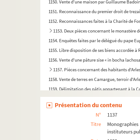
1150. Vente d'une maison par Guillaume Badoin à
1151. Reconnaissance du premier droit de trezai
1152. Reconnaissances faites à la Charité de Fos
1153. Deux pièces concernant le monastère 
1154. Enquêtes faites par le délégué du pape Eug
1155. Libre disposition de ses biens accordée à 
1156. Vente d'une pâture sise « in bocha lacho
1157. Pièces concernant des habitants d'Arle
1158. Vente de terres en Camargue, terroir d'Arl
1159. Délimitation des pâtis appartenant à la
1160. [Titre absent ou non renseigné]
Présentation du contenu
1161. Pièces de procédure entre les consuls d'Arle
N°
1137
1162. Pièces de procédure entre les consuls et 
Titre
Monographies 
1163. Pièces de procédure entre les consuls d'Ar
instituteurs pub
1164. Pièces de procédure entre les consuls d'A