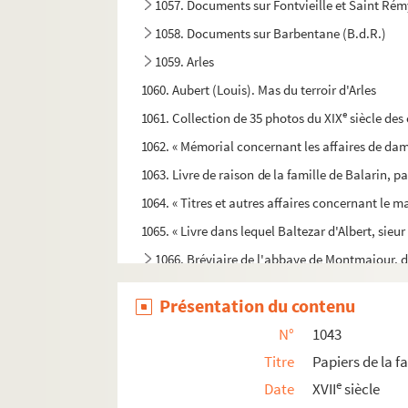
1057. Documents sur Fontvieille et Saint Rém
1058. Documents sur Barbentane (B.d.R.)
1059. Arles
1060. Aubert (Louis). Mas du terroir d'Arles
e
1061. Collection de 35 photos du XIX
siècle des
1062. « Mémorial concernant les affaires de da
1063. Livre de raison de la famille de Balarin, p
1064. « Titres et autres affaires concernant le
1065. « Livre dans lequel Baltezar d'Albert, sieur 
1066. Bréviaire de l'abbaye de Montmajour, d
1067. Correspondance de Pierre Véran sur les an
Présentation du contenu
1068. Notes sur la Révolution dans Arles par Anto
N°
1043
1069. Véran (Pierre). « Ma conduite pendant la R
Titre
Papiers de la f
1070. « Notice des titres et papiers des anciens c
e
Date
XVII
siècle
1071. Véran (Auguste). Dossier des fouilles prat