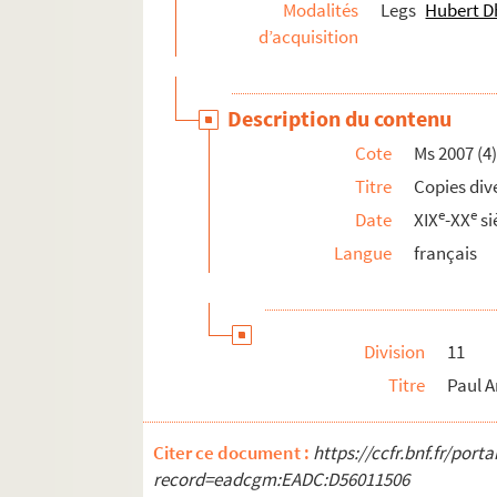
Modalités
Legs
Hubert 
Ms 2009 (4) (1875). Contes et articles de Pau
d’acquisition
Ms 2009 (5) (1875). Contes et articles de Pau
Ms 2009 (6) (1875). Contes et articles de Pau
Description du contenu
Ms 2009 (7) (1875). Contes et articles de Pau
Cote
Ms 2007 (4)
Ms 2009 (8) (1875). Contes et articles de Pau
Titre
Copies div
Ms 2010 (1) (1876). Contes et articles de Pau
e
e
Date
XIX
-XX
si
Ms 2010 (2) (1876). Contes et articles de Pau
Langue
français
Ms 2010 (4) (1876). Contes et articles de Pau
Ms 2010 (5) (1876). Contes et articles de Pau
Ms 2011 (1) (1877). Contes et articles de Pau
Division
11
Ms 2011 (2) (1877). Contes et articles de Pa
Titre
Paul A
Ms 2011 (3) (1877). Contes et articles de Pau
Ms 2011 (4) (1877). Contes et articles de Pau
Citer ce document :
https://ccfr.bnf.fr/por
record=eadcgm:EADC:D56011506
Ms 2011 (5) (1877). Contes et articles de Pau