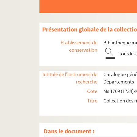
Ms 2006 (9) (1872). « Les filles d'Avignon »,
Ms 2007 (1) (1873). « Les deux loups garous 
Ms 2007 (2) (1873). Copies manuscrites, épre
Présentation globale de la collecti
Ms 2007 (3) (1873). Copies dactylographiées
Etablissement de
Bibliothèque m
Ms 2007 (4) (1873). Copies diverses. Articles
conservation
Tous les
1. Revue dramatique, Reprise de « Claudi
2. Revue dramatique, « Jonathan » et « 
Intitulé de l'instrument de
Catalogue génér
3. Revue dramatique, « Un homme à plaind
recherche
Départements —
4. Relevé des chroniques d'art dramatiqu
Cote
Ms 1769 (1734)-
5. « Jonathan », « Miss Bébé », « Le fauss
Titre
Collection des 
6. Théatres, « Le nabab », « L'inquisition »
7. « Paul Arène », par E. Rouvillon
8. « La chèvre d'or », par G. Isambert
Dans le document :
9. Causerie littéraire, La chèvre d'or, pa