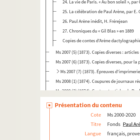
24. La vie de Paris. « Au bon soleil », pa
25. La célébration de Paul Arène, par E.
26. Paul Arène inédit, H. Frérejean
27. Chroniques du « Gil Blas » en 1889
Copies de contes d'Arène dactylographiées
Ms 2007 (5) (1873). Copies diverses : article
Ms 2007 (6) (1873). Copies diverses, pour la
Ms 2007 (7) (1873). Épreuves d'imprimerie
Ms 2008 (1) (1874). Coupures de journaux réu
Ms 2008 (2) (1874). Contes et articles de Pau
Ms 2008 (3) (1874). Contes et articles de Pa
Présentation du contenu
Ms 2008 (4) (1874). Contes et articles de Pa
Cote
Ms 2000-2020
Ms 2009 (1) (1875). Contes et articles de Pau
Titre
Fonds
Paul Ar
Ms 2009 (2) (1875). Contes et articles de Pau
Langue
français, prov
Ms 2009 (3) (1875). Contes et articles de Pau