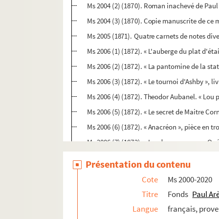
Ms 2004 (2) (1870). Roman inachevé de Paul
Ms 2004 (3) (1870). Copie manuscrite de ce
Ms 2005 (1871). Quatre carnets de notes dive
Ms 2006 (1) (1872). « L'auberge du plat d'é
Ms 2006 (2) (1872). « La pantomine de la st
Ms 2006 (3) (1872). « Le tournoi d'Ashby », li
Ms 2006 (4) (1872). Theodor Aubanel. « Lou p
Ms 2006 (5) (1872). « Le secret de Maitre Cor
Ms 2006 (6) (1872). « Anacréon », pièce en 
Ms 2006 (7) (1872). « Les deux augures ». Op
Ms 2006 (8) (1872). « L'herbe enchantée », pi
Présentation du contenu
Ms 2006 (9) (1872). « Les filles d'Avignon »,
Cote
Ms 2000-2020
Ms 2007 (1) (1873). « Les deux loups garous 
Titre
Fonds
Paul Ar
Ms 2007 (2) (1873). Copies manuscrites, épre
Langue
français, prov
Ms 2007 (3) (1873). Copies dactylographiées