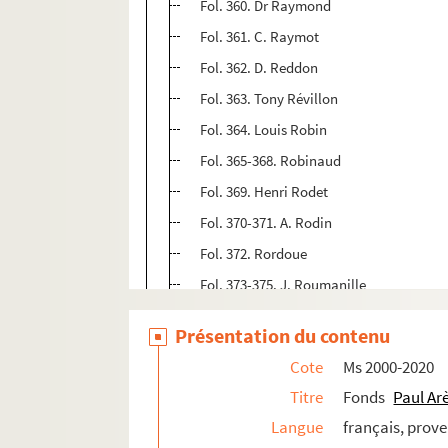
Fol. 360. Dr Raymond
Fol. 361. C. Raymot
Fol. 362. D. Reddon
Fol. 363. Tony Révillon
Fol. 364. Louis Robin
Fol. 365-368. Robinaud
Fol. 369. Henri Rodet
Fol. 370-371. A. Rodin
Fol. 372. Rordoue
Fol. 373-375. J. Roumanille
Fol. 376-377. Roumieux
Présentation du contenu
Fol. 378. R. Rousseil
Cote
Ms 2000-2020
Fol. 379. A. Roux
Titre
Fonds
Paul Ar
Fol. 380. Saint-Martin
Langue
français, prov
Fol. 381. Séménon