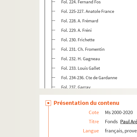
Fol. 224. Fernand Fos
Fol. 225-227. Anatole France
Fol. 228. A. Frémard
Fol. 229. A. Fréni
Fol. 230. Frichette
Fol. 231. Ch. Fromentin
Fol. 232. H. Gagneau
Fol. 233. Louis Gallet
Fol. 234-236. Cte de Gardanne
Fol. 237. Garray
me
Fol. 238. M
H. Gautier
Présentation du contenu
Fol. 239. J. Gautier
Cote
Ms 2000-2020
Fol. 240. Gautier (de Tarascon)
Titre
Fonds
Paul Ar
Fol. 241. Gérin
Langue
français, prov
Fol. 242. une lettre du rédacteur du « Gil 