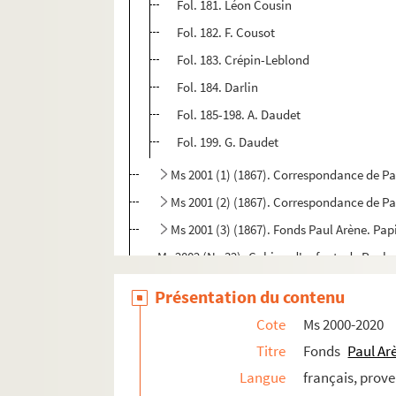
Fol. 181. Léon Cousin
Fol. 182. F. Cousot
Fol. 183. Crépin-Leblond
Fol. 184. Darlin
Fol. 185-198. A. Daudet
Fol. 199. G. Daudet
Ms 2001 (1) (1867). Correspondance de Pau
Ms 2001 (2) (1867). Correspondance de Pau
Ms 2001 (3) (1867). Fonds Paul Arène. Papi
Ms 2002 (No 32). Cahiers d'enfants de Paul, 
Ms 2003 (1) (1869). Manuscrits autograph
Présentation du contenu
Ms 2003 (2) (1869). Manuscrits autograph
Cote
Ms 2000-2020
Ms 2003 (3) (1869). « Domnine », pièce inac
Titre
Fonds
Paul Ar
Ms 2003 (4) (1869). Carnets manuscrits, pour
Langue
français, prov
Ms 2004 (1) (1870). Cahier de notes manuscri