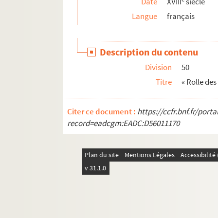
Date
XVIII
siècle
Langue
français
Description du contenu
Division
50
Titre
« Rolle des
Citer ce document :
https://ccfr.bnf.fr/por
record=eadcgm:EADC:D56011170
Plan du site
Mentions Légales
Accessibilit
v 31.1.0