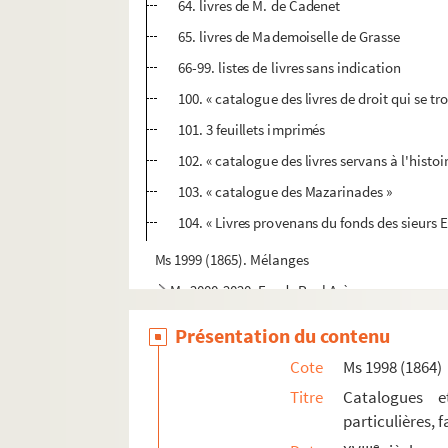
64. livres de M. de Cadenet
65. livres de Mademoiselle de Grasse
66-99. listes de livres sans indication
100. « catalogue des livres de droit qui se t
101. 3 feuillets imprimés
102. « catalogue des livres servans à l'hist
103. « catalogue des Mazarinades »
104. « Livres provenans du fonds des sieurs
Ms 1999 (1865). Mélanges
Ms 2000-2020. Fonds Paul Arène
Ms 2021 (1887). Notice historique sur la vie
Présentation du contenu
Ms 2022 (1888). Catalogue des Archives Maurice B
Cote
Ms 1998 (1864)
Ms 2023 (1889). « Recueil des principaux événe
Titre
Catalogues e
Ms 2024 (1890). « Livre de recette et dépense du 
particulières, 
e