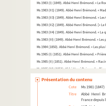
Ms 1983 (I) (1849). Abbé Henri Brémond. « Le Rom
Ms 1983 (II1) (1849). Abbé Henri Brémond. « Ma
Ms 1983 (II3) (1849). Abbé Henri Brémond. « Les
Ms 1983 (II2) (1849). Abbé Henri Brémond. [« Le 
Ms 1983 (II4) (1849). Abbé Henri Brémond. « La 
Ms 1983 (III) (1849). Abbé Henri Brémond. « Les 
Ms 1984 (1850). Abbé Henri Brémond. « Les plus 
Ms 1985 (I) (1851). Abbé Henri Brémond. « Prière
Ms 1985 (II) (1851). Abbé Henri Brémond. « Racine
Ms 1985 (III) (1851). Abbé Henri Brémond. « Dive
Ms 1986 (1852). Abbé Henri Brémond. « Histoire l
Présentation du contenu
Ms 1987 (I) (1853). Abbé Henri Brémond. Autograp
Cote
Ms 1981 (1847)
Ms 1987 (II) (1853). Abbé Henri Brémond. « Pour l
Titre
Abbé Henri Bré
Ms 1987 (III) (1853). René Johannet. « Étude sur l
France depuis l
Ms 1988 (1854). Livre de comptes des bastides
e