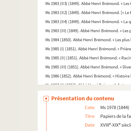
Ms 1983 (II3) (1849). Abbé Henri Brémond. « Les
Ms 1983 (II2) (1849). Abbé Henri Brémond. [« Le 
Ms 1983 (II4) (1849). Abbé Henri Brémond. « La 
Ms 1983 (III) (1849). Abbé Henri Brémond. « Les 
Ms 1984 (1850). Abbé Henri Brémond. « Les plus 
Ms 1985 (I) (1851). Abbé Henri Brémond. « Prière
Ms 1985 (II) (1851). Abbé Henri Brémond. « Racine
Ms 1985 (III) (1851). Abbé Henri Brémond. « Dive
Ms 1986 (1852). Abbé Henri Brémond. « Histoire l
Ms 1987 (I) (1853). Abbé Henri Brémond. Autograp
Ms 1987 (II) (1853). Abbé Henri Brémond. « Pour l
Présentation du contenu
Ms 1987 (III) (1853). René Johannet. « Étude sur l
Cote
Ms 1978 (1844)
Ms 1988 (1854). Livre de comptes des bastides
Titre
Papiers de la f
Ms 1989 (1855). Correspondance de la Famille Da
e
e
Date
XVIII
-XIX
siècl
Ms 1990 (II-II bis.) (1856). Correspondance de