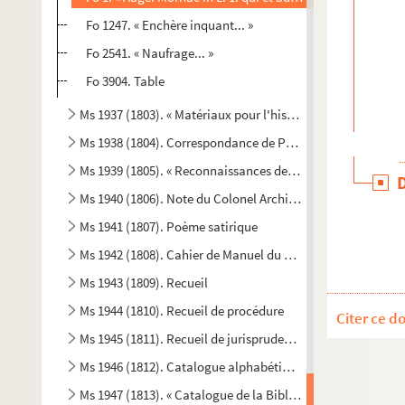
Fo 1247. « Enchère inquant... »
Fo 2541. « Naufrage... »
Fo 3904. Table
Ms 1937 (1803). « Matériaux pour l'histoire. Relation cons
Ms 1938 (1804). Correspondance de Pierre Geoffroy Blanche
Ms 1939 (1805). « Reconnaissances de cens dus au Roy sur le 
Ms 1940 (1806). Note du Colonel Archinard au sujet des é
Ms 1941 (1807). Poème satirique
Ms 1942 (1808). Cahier de Manuel du Mas de Pons, félibre
Ms 1943 (1809). Recueil
Ms 1944 (1810). Recueil de procédure
Citer ce d
Ms 1945 (1811). Recueil de jurisprudence touchant la jurisdi
Ms 1946 (1812). Catalogue alphabétique de la Bibliothèque 
Ms 1947 (1813). « Catalogue de la Bibliothèque de M. le C