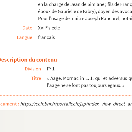
en la charge de Jean de Simiane ; fils de Fran
époux de Gabrielle de Fabry), doyen des avocat
Pour l'usage de maître Joseph Rancurel, notai
e
Date
XVII
siècle
Langue
français
ciencieuse des événements déplorables qui signalèrent la R...
t, consul de France, avec sa famille 1809-1863
territoire de Peyrolles (l). 1587 »
Description du contenu
vénements de Tombouctou en décembre 1893 et janvier 1894. Su...
o
Division
F
1
Titre
« Aage. Mornac in L. 1. qui et adversus q
l'aage ne se font pas toujours egaux. »
ocument :
https://ccfr.bnf.fr/portailccfr/jsp/index_view_dire
ction des seigneurs hauts justiciers dans leurs terres e...
du Virail. Dressé en 1869
omte Alexandre de la Rochefoucauld 1825 » [systématique]