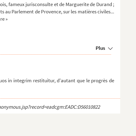
çois, fameux jurisconsulte et de Marguerite de Durand ;
s au Parlement de Provence, sur les matières civiles...
re »
Plus
uos in integrim restituitur, d'autant que le progrès de
ct_anonymous.jsp?record=eadcgm:EADC:D56010822