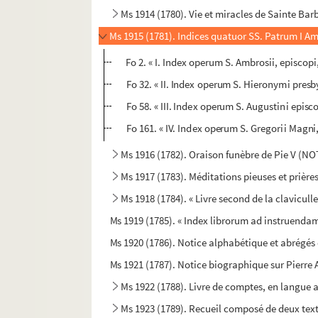
Ms 1914 (1780). Vie et miracles de Sainte Barb
Ms 1915 (1781). Indices quatuor SS. Patrum I Ambr
Fo 2. « I. Index operum S. Ambrosii, episco
Fo 32. « II. Index operum S. Hieronymi presb
Fo 58. « III. Index operum S. Augustini epi
Fo 161. « IV. Index operum S. Gregorii Magni
Ms 1916 (1782). Oraison funèbre de Pie V (NOTE
Ms 1917 (1783). Méditations pieuses et prières
Ms 1918 (1784). « Livre second de la clavicull
Ms 1919 (1785). « Index librorum ad instruenda
Ms 1920 (1786). Notice alphabétique et abrégés 
Ms 1921 (1787). Notice biographique sur Pierre 
Ms 1922 (1788). Livre de comptes, en langue 
Ms 1923 (1789). Recueil composé de deux tex