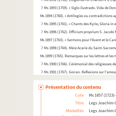
Ms 1893 (1759). « Siglo ilustrado. Vida de Do
Ms 1894 (1760). « Antilogies ou contradictions 
Ms 1895 (1761). « Chants des Kyrie, Gloria in
Ms 1896 (1762). Officium proprium S. Jacobi M
Ms 1897 (1763). « Sermons pour l'Avent et le Ca
Ms 1898 (1764). Mère Acarie du Saint-Sacremen
Ms 1899 (1765). Remarques sur les lettres et les 
Ms 1900 (1766). Cérémonial des religieuses de
Ms 1901 (1767). Goiran. Reflexions sur l'amour 
Ms 1902 (1768). Goiran. Réflexions sur l'amour con
Présentation du contenu
Ms 1903 (1769). Bibliothèque de conservation 
Cote
Ms 1857 (1723)
Ms 1904 (1770). Cours de physique professé au c
Titre
Legs Joachim 
Ms 1905 (1771). « Sisteme du monde de Telha
Modalités
Legs Joachim 
Ms 1906 (1772). « Opinions des anciens sur le 