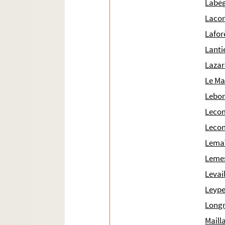
Labèg
Laco
Lafor
Lanti
Lazar
Le Ma
Lebon
Lecom
Lecon
Lemaî
Lemes
Levai
Leype
Longn
Maill