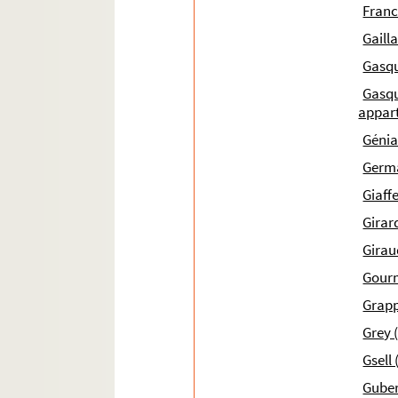
Franc
Ms 1985 (II) (1851). Abbé Henri Brémond. « Racine
Gailla
Ms 1985 (III) (1851). Abbé Henri Brémond. « Dive
Gasqu
Ms 1986 (1852). Abbé Henri Brémond. « Histoire l
Gasq
Ms 1987 (I) (1853). Abbé Henri Brémond. Autograp
appar
Ms 1987 (II) (1853). Abbé Henri Brémond. « Pour l
Génia
Ms 1987 (III) (1853). René Johannet. « Étude sur l
Germa
Ms 1988 (1854). Livre de comptes des bastides
Giaffe
Ms 1989 (1855). Correspondance de la Famille Da
Girard
Ms 1990 (II-II bis.) (1856). Correspondance de
Girau
Ms 1991 (III) (1857). Correspondance de la famil
Gour
Ms 1992 (IV) (1858). Correspondance de la famil
Grapp
Ms 1993 (1859). Lettres adressées à Charles Dav
Grey
Ms 1994 (1860). Correspondance reçue par Sube, 
Gsell 
Ms 1995 (1861). Pièces du procès opposant Joseph
Guber