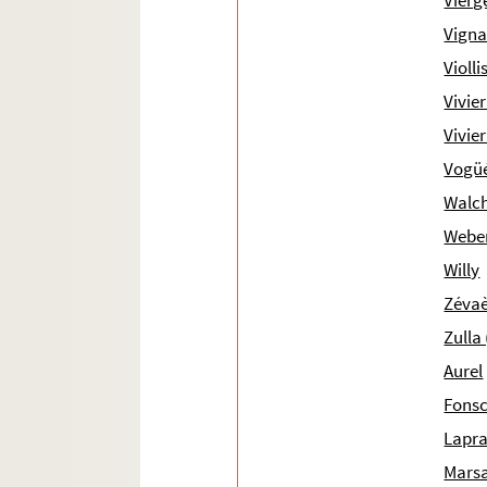
Vierg
Vigna
Violli
Vivie
Vivier
Vogüé
Walch
Weber
Willy
Zévaè
Zulla 
Aurel
Fons
Lapr
Mars