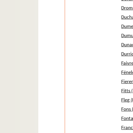
e
Ms 1979 (1845). Procès, Aix, XVIII
siècle
Droma
Ms 1980 (1846). Papiers de particuliers proven
Ducha
Ms 1981 (1847). Abbé Henri Brémond. « Histoire
Dumes
Ms 1982 (I) (1848). Abbé Henri Brémond. Artic
Dumur
Ms 1982 (I bis) (1848). Abbé Henri Brémond. « Sa
Dunan
Ms 1982 (II) (1848). Abbé Henri Brémond. « Raci
Durrio
Ms 1982 (III) (1848). Abbé Henri Brémond. « L'A
Faivre
Ms 1983 (I) (1849). Abbé Henri Brémond. « Le Rom
Fénel
Ms 1983 (II1) (1849). Abbé Henri Brémond. « Ma
Fiere
Ms 1983 (II3) (1849). Abbé Henri Brémond. « Les
Fitts
Ms 1983 (II2) (1849). Abbé Henri Brémond. [« Le 
Fleg 
Ms 1983 (II4) (1849). Abbé Henri Brémond. « La 
Fons 
Ms 1983 (III) (1849). Abbé Henri Brémond. « Les 
Fonta
Ms 1984 (1850). Abbé Henri Brémond. « Les plus 
Franc
Ms 1985 (I) (1851). Abbé Henri Brémond. « Prière