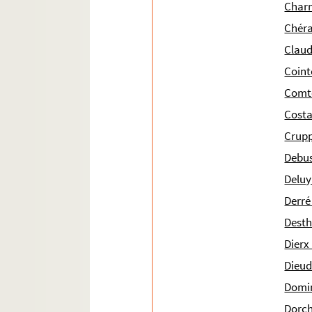
Charm
Ms 1965 (1831). Reconnaissances des redevanc
Chéra
Ms 1966 (1832). Boniffacy (Émile). Histoire et 
Claud
Ms 1967 (1833). Papiers divers
Coint
Ms 1968 (1834). Correspondance. Copies des let
Comte
Ms 1969 (1835). Correspondance et documents 
Costa
Ms 1970 (1836). Correspondance et documents
Cruppi
Ms 1971 (1837). Documents relatifs à l'occupa
Debus
Ms 1972 (1838). Documents relatifs à l'occupa
Deluy
Ms 1973 (1839). Documents relatifs à l'occupat
Derré
Ms 1974 (1840). Documents relatifs à l'occupa
Desth
Ms 1975 (1841). Documents relatifs à l'occupa
Dierx
Ms 1976 (1842). Correspondance d'Auguste Pécou
Dieud
Ms 1977 (1843). Correspondance d'Auguste Pécou
Domin
Ms 1978 (1844). Papiers de la famille Delcro
Dorch