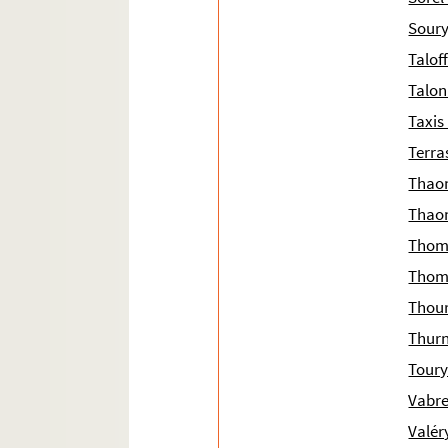
Soury
Talof
Talon
Taxis
Terra
Thaon
Thaon
Thoma
Thoma
Thour
Thurn
Toury
Vabre
Valér