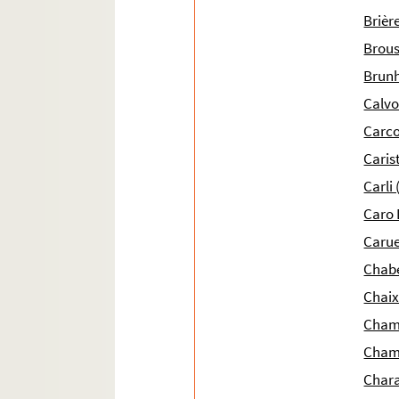
Ms 1950 (1816). « Documenta publica concer
Brière
Ms 1951 (1817). « Manoscritti diversi. Tomo II 
Brous
Ms 1952 (1818). « Acta Causae appellationis
Brunh
Ms 1953 (1819). « Cadastre de la communault
Calvo 
Ms 1954 (1820). Reconnaissances de Peyrolle
Carco
Ms 1955 (1821). Reconnaissance de cens de Pey
Carist
Ms 1956 (1822). « Couppie des recognoissances
Carli
Ms 1957 (1823). Reconnaissance de cens des h
Caro 
Ms 1958 (1824). « Regestre des actes publicqu
Carue
Ms 1959 (1825). « Registre des délibérations de
Chabe
Ms 1960 (1826). « Livre d'arismétique apparte
Chaix 
Ms 1961 (1827). « Philosophie catholique. Cou
Cham
Ms 1962 (1828). I et II. « Recognoissances de
Champ
Ms 1963 (1829). « Catalogues reverendissimo
Chara
Ms 1964 (1830). « Catalogo alfabetico della li