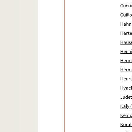
Ms 1996 (1862). Papiers concernant divers im
Guéri
Ms 1997 (1863). Papiers concernant les imprim
Guill
Ms 1998 (1864). Catalogues et listes de livres
Hahn 
Ms 1999 (1865). Mélanges
Harte
Ms 2000-2020. Fonds Paul Arène
Hauss
Ms 2021 (1887). Notice historique sur la vie
Henni
Ms 2022 (1888). Catalogue des Archives Maurice B
Herma
Ms 2023 (1889). « Recueil des principaux événe
Herma
Ms 2024 (1890). « Livre de recette et dépense du 
Heurt
Hyaci
Judet
Kaly 
Kemp-
Korab