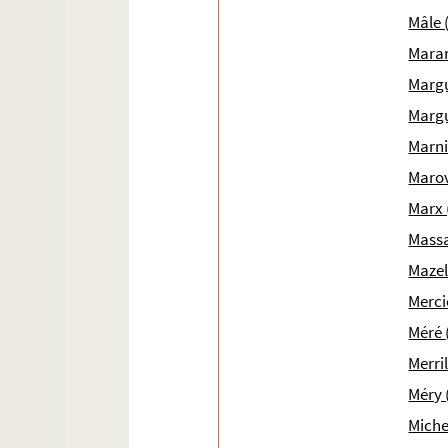
Mâle 
Maran
Margu
Margu
Marni
Marov
Marx 
Massa
Mazel
Mercie
Méré 
Merril
Méry 
Miche