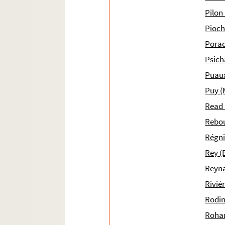
Pilon
Pioch
Pora
Psich
Puaux
Puy (
Read 
Rebou
Régni
Rey (E
Reyna
Riviè
Rodin
Rohan