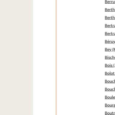
Berru
Ms 1936 (1802). « Remarque de Scipion du Péri
Berthe
Ms 1937 (1803). « Matériaux pour l'histoire. 
Berth
Ms 1938 (1804). Correspondance de Pierre Geo
Bertr
Ms 1939 (1805). « Reconnaissances de cens dus 
Bertr
Ms 1940 (1806). Note du Colonel Archinard a
Béruy
Ms 1941 (1807). Poème satirique
Bey (
Ms 1942 (1808). Cahier de Manuel du Mas de P
Bisch
Ms 1943 (1809). Recueil
Bois (
Ms 1944 (1810). Recueil de procédure
Bolot
Ms 1945 (1811). Recueil de jurisprudence touch
Bouch
Ms 1946 (1812). Catalogue alphabétique de la
Bouch
Ms 1947 (1813). « Catalogue de la Bibliothèq
Boule
Ms 1948 (1814). « Deue des censives du roy, prins
Bourg
Ms 1949 (1815). « Recueil des discours, plaid
Boutr