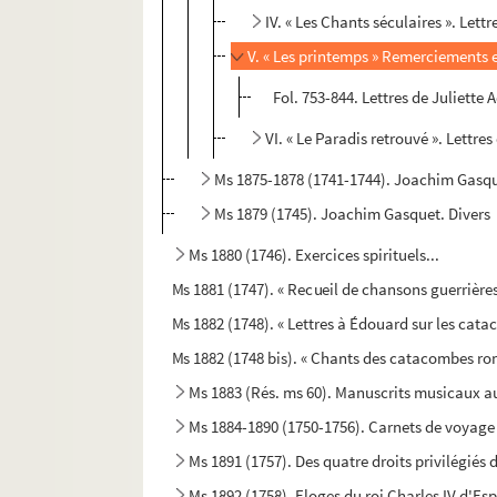
IV. « Les Chants séculaires ». Lettr
V. « Les printemps » Remerciements et
Fol. 753-844. Lettres de Juliette 
VI. « Le Paradis retrouvé ». Lettres
Ms 1875-1878 (1741-1744). Joachim Gasque
Ms 1879 (1745). Joachim Gasquet. Divers
Ms 1880 (1746). Exercices spirituels...
Ms 1881 (1747). « Recueil de chansons guerrières
Ms 1882 (1748). « Lettres à Édouard sur les cat
Ms 1882 (1748 bis). « Chants des catacombes rom
Ms 1883 (Rés. ms 60). Manuscrits musicaux 
Ms 1884-1890 (1750-1756). Carnets de voyage d
Ms 1891 (1757). Des quatre droits privilégiés
Ms 1892 (1758). Eloges du roi Charles IV d'Es