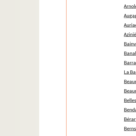
Ms 1921 (1787). Notice biographique sur Pierre 
Arnold
Ms 1922 (1788). Livre de comptes, en langue 
Augag
Ms 1923 (1789). Recueil composé de deux tex
Auria
Ms 1924 (1790). Recueil de pièces intéressant
Aziniè
Ms 1925 (1791). Terrier de la communauté de P
Bainvi
Ms 1926 (1792). terrier d'Anthoine de Mellun
Banal
Ms 1927 (1793). Reconnaissance de cens du mon
Barral
Ms 1928 (1794). « Livre cadastre de la commun
La Ba
Ms 1929 (1795). « Livre cadastre du lieu de Pey
Beaum
Ms 1930 (1796). « Livre cadastre et terres de
Beaun
Ms 1931 (1797). Livre cadastre de la communa
Belle
Ms 1932 (1798). « Recueil des actes qui regard
Benda
Ms 1933 (1799). « Terrier de la seigneurie d
Bérar
Ms 1934 (1800). Reconnaissances de Guillaume 
Berns
Ms 1935 (1801). Albertus Magnus. De Laude B