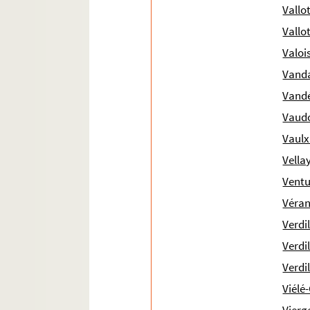
Vallot
Vallo
Valoi
Vanda
Vand
Vaudo
Vaulx
Vella
Ventu
Véran
Verdi
Verdi
Verdi
Viélé-