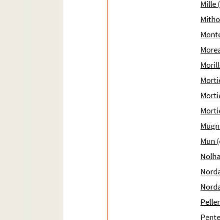
Mille 
Mitho
Monte
Morea
Moril
Mortie
Morti
Morti
Mugni
Mun (
Nolha
Norda
Norda
Pelle
Pente