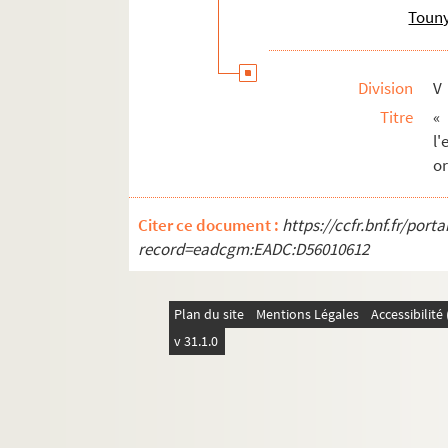
Touny
Division
V
Titre
«
l
o
Citer ce document :
https://ccfr.bnf.fr/por
record=eadcgm:EADC:D56010612
Plan du site
Mentions Légales
Accessibilit
v 31.1.0