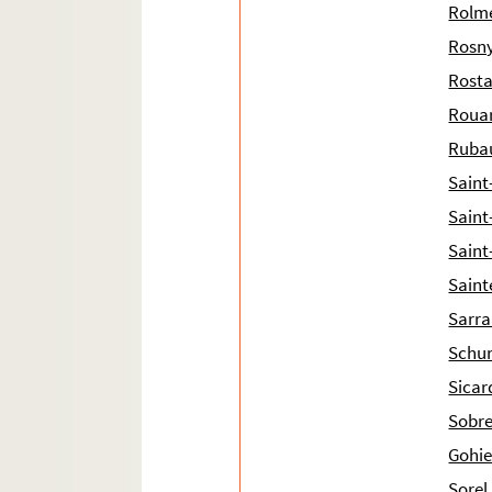
Rolme
Rosny
Rost
Rouar
Rubau
Saint
Saint
Saint
Saint
Sarrai
Schur
Sicard
Sobre
Gohie
Sorel 