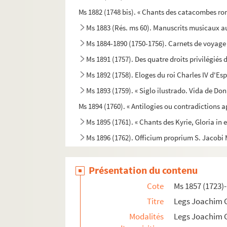
Ms 1882 (1748 bis). « Chants des catacombes rom
Ms 1883 (Rés. ms 60). Manuscrits musicaux 
Ms 1884-1890 (1750-1756). Carnets de voyage d
Ms 1891 (1757). Des quatre droits privilégiés
Ms 1892 (1758). Eloges du roi Charles IV d'Es
Ms 1893 (1759). « Siglo ilustrado. Vida de Do
Ms 1894 (1760). « Antilogies ou contradictions 
Ms 1895 (1761). « Chants des Kyrie, Gloria in
Ms 1896 (1762). Officium proprium S. Jacobi M
Ms 1897 (1763). « Sermons pour l'Avent et le Ca
Présentation du contenu
Ms 1898 (1764). Mère Acarie du Saint-Sacremen
Ms 1899 (1765). Remarques sur les lettres et les 
Cote
Ms 1857 (1723)
Ms 1900 (1766). Cérémonial des religieuses de
Titre
Legs Joachim 
Modalités
Legs Joachim 
Ms 1901 (1767). Goiran. Reflexions sur l'amour 