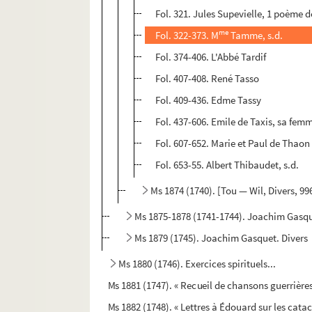
Fol. 321. Jules Supevielle, 1 poème 
me
Fol. 322-373. M
Tamme, s.d.
Fol. 374-406. L'Abbé Tardif
Fol. 407-408. René Tasso
Fol. 409-436. Edme Tassy
Fol. 437-606. Emile de Taxis, sa femm
Fol. 607-652. Marie et Paul de Thaon
Fol. 653-55. Albert Thibaudet, s.d.
Ms 1874 (1740). [Tou — Wil, Divers, 996 
Ms 1875-1878 (1741-1744). Joachim Gasque
Ms 1879 (1745). Joachim Gasquet. Divers
Ms 1880 (1746). Exercices spirituels...
Ms 1881 (1747). « Recueil de chansons guerrières
Ms 1882 (1748). « Lettres à Édouard sur les cat