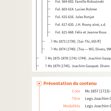
Fol. 564-602. Famille Rohozinski
Fol. 603-614. Lucien Rolmer
Fol. 615-616. Jules Ronjat
Fol. 617-620. J.H. Rosny aîné, s.d.
Fol. 621-668. Félix et Jeanne Roux
Ms 1873 (1739). [Sai-Thi, 655 ff]
Ms 1874 (1740). [Tou — Wil, Divers, 996 
Ms 1875-1878 (1741-1744). Joachim Gasque
Ms 1879 (1745). Joachim Gasquet. Divers
Ms 1880 (1746). Exercices spirituels...
Présentation du contenu
Ms 1881 (1747). « Recueil de chansons guerrières
Ms 1882 (1748). « Lettres à Édouard sur les cat
Cote
Ms 1857 (1723)
Ms 1882 (1748 bis). « Chants des catacombes rom
Titre
Legs Joachim 
Modalités
Legs Joachim 
Ms 1883 (Rés. ms 60). Manuscrits musicaux 