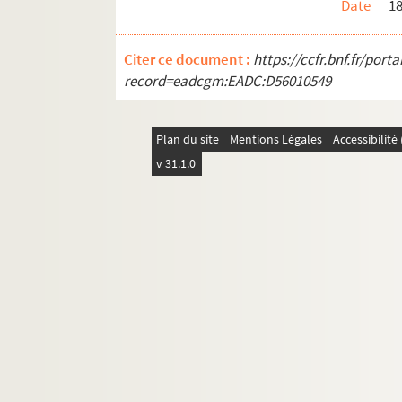
Date
1
Ms 1948 (1814). « Deue des censives du roy, prins
Ms 1949 (1815). « Recueil des discours, plaid
Citer ce document :
https://ccfr.bnf.fr/por
Ms 1950 (1816). « Documenta publica concer
record=eadcgm:EADC:D56010549
Ms 1951 (1817). « Manoscritti diversi. Tomo II 
Ms 1952 (1818). « Acta Causae appellationis
Plan du site
Mentions Légales
Accessibilit
Ms 1953 (1819). « Cadastre de la communault
v 31.1.0
Ms 1954 (1820). Reconnaissances de Peyrolle
Ms 1955 (1821). Reconnaissance de cens de Pey
Ms 1956 (1822). « Couppie des recognoissances
Ms 1957 (1823). Reconnaissance de cens des h
Ms 1958 (1824). « Regestre des actes publicqu
Ms 1959 (1825). « Registre des délibérations de
Ms 1960 (1826). « Livre d'arismétique apparte
Ms 1961 (1827). « Philosophie catholique. Cou