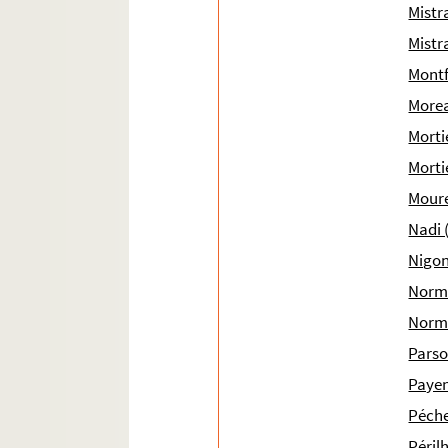
Mistra
Ms 1905 (1771). « Sisteme du monde de Telha
Mistr
Ms 1906 (1772). « Opinions des anciens sur le 
Montf
Ms 1907 (1773). Dialogues de saint Grégoire le
Morea
Ms 1908 (1774). Orazione del Card. Eskin (NOTE : 
Mortie
Ms 1909 (1775). Règle d'une communauté de relig
Morti
Ms 1910 (1776). Miscelanea storica. Elogio sto
Moure
Ms 1911 (1777). François de Meyronnes. Serm
Nadi 
Ms 1912 (1778). Commentaires d'Isidore de Sévi
Nigon
Ms 1913 (1779). [Titre absent ou non renseign
Norm
Ms 1914 (1780). Vie et miracles de Sainte Barb
Norm
Ms 1915 (1781). Indices quatuor SS. Patrum I A
Parso
Ms 1916 (1782). Oraison funèbre de Pie V (NOTE
Payen
Ms 1917 (1783). Méditations pieuses et prières
Péche
Ms 1918 (1784). « Livre second de la clavicull
Péril