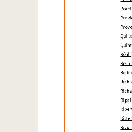
Ms 1919 (1785). « Index librorum ad instruenda
Porch
Ms 1920 (1786). Notice alphabétique et abrégés 
Pravi
Ms 1921 (1787). Notice biographique sur Pierre 
Prove
Ms 1922 (1788). Livre de comptes, en langue 
Quill
Ms 1923 (1789). Recueil composé de deux tex
Quint
Ms 1924 (1790). Recueil de pièces intéressant
Réal 
Ms 1925 (1791). Terrier de la communauté de P
Retté
Ms 1926 (1792). terrier d'Anthoine de Mellun
Richa
Ms 1927 (1793). Reconnaissance de cens du mon
Richa
Ms 1928 (1794). « Livre cadastre de la commun
Richa
Ms 1929 (1795). « Livre cadastre du lieu de Pey
Rigal
Ms 1930 (1796). « Livre cadastre et terres de
Riper
Ms 1931 (1797). Livre cadastre de la communa
Ritter
Ms 1932 (1798). « Recueil des actes qui regard
Riviè
Ms 1933 (1799). « Terrier de la seigneurie d