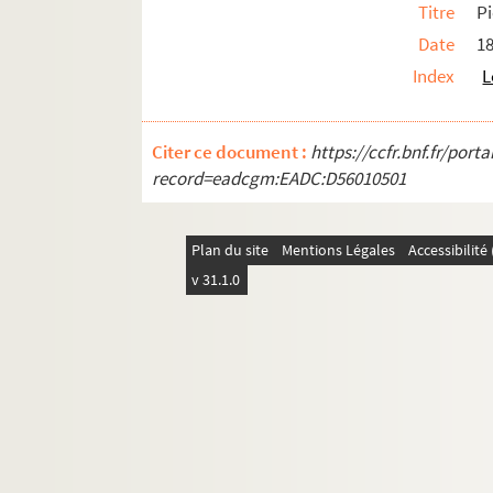
Titre
Pi
Ms 1918 (1784). « Livre second de la clavicull
Date
1
Ms 1919 (1785). « Index librorum ad instruenda
Index
L
Ms 1920 (1786). Notice alphabétique et abrégés 
Ms 1921 (1787). Notice biographique sur Pierre 
Citer ce document :
https://ccfr.bnf.fr/por
Ms 1922 (1788). Livre de comptes, en langue 
record=eadcgm:EADC:D56010501
Ms 1923 (1789). Recueil composé de deux tex
Ms 1924 (1790). Recueil de pièces intéressant
Plan du site
Mentions Légales
Accessibilit
Ms 1925 (1791). Terrier de la communauté de P
v 31.1.0
Ms 1926 (1792). terrier d'Anthoine de Mellun
Ms 1927 (1793). Reconnaissance de cens du mon
Ms 1928 (1794). « Livre cadastre de la commun
Ms 1929 (1795). « Livre cadastre du lieu de Pey
Ms 1930 (1796). « Livre cadastre et terres de
Ms 1931 (1797). Livre cadastre de la communa