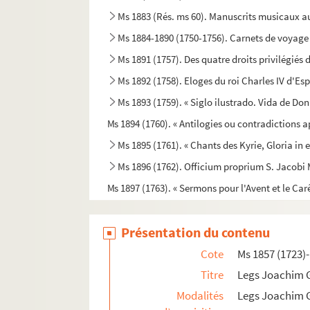
Ms 1883 (Rés. ms 60). Manuscrits musicaux 
Ms 1884-1890 (1750-1756). Carnets de voyage d
Ms 1891 (1757). Des quatre droits privilégiés
Ms 1892 (1758). Eloges du roi Charles IV d'Es
Ms 1893 (1759). « Siglo ilustrado. Vida de Do
Ms 1894 (1760). « Antilogies ou contradictions 
Ms 1895 (1761). « Chants des Kyrie, Gloria in
Ms 1896 (1762). Officium proprium S. Jacobi M
Ms 1897 (1763). « Sermons pour l'Avent et le Ca
Ms 1898 (1764). Mère Acarie du Saint-Sacremen
Présentation du contenu
Ms 1899 (1765). Remarques sur les lettres et les 
Ms 1900 (1766). Cérémonial des religieuses de
Cote
Ms 1857 (1723)
Ms 1901 (1767). Goiran. Reflexions sur l'amour 
Titre
Legs Joachim 
Modalités
Legs Joachim 
Ms 1902 (1768). Goiran. Réflexions sur l'amour con