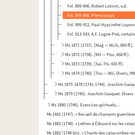
Fol. 889-896. Robert Lotiron, s.d.
Fol. 897-898. Pierre Loüys
Fol. 899-912. Paul-Hyacinthe Loyson
Fol. 913-933. A.F. Lugné-Poë, certain
Ms 1871 (1737). [Mag — Mich, 860 ff.].
Ms 1872 (1738). [Mil — Pou, 668 ff.].
Ms 1873 (1739). [Sai-Thi, 655 ff]
Ms 1874 (1740). [Tou — Wil, Divers, 996 
Ms 1875-1878 (1741-1744). Joachim Gasque
Ms 1879 (1745). Joachim Gasquet. Divers
Ms 1880 (1746). Exercices spirituels...
Ms 1881 (1747). « Recueil de chansons guerrières
Ms 1882 (1748). « Lettres à Édouard sur les cat
Ms 1882 (1748 bis). « Chants des catacombes rom