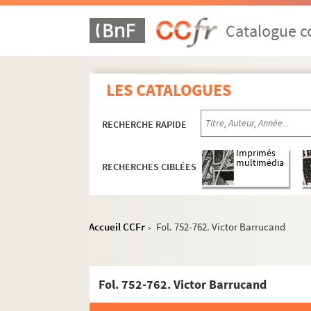
Ms 1857 (1723)-Ms 1879 (1745). Legs Joachim G
Catalogue co
Ms 1857 (1723). Joachim Gasquet. Poèmes
Ms 1858 (1724). Joachim Gasquet. Poèmes
LES CATALOGUES
Ms 1859 (1725). Joachim Gasquet. Vers i
Ms 1860 (1726). Joachim Gasquet. Théâtr
RECHERCHE RAPIDE
Ms 1861 (1727). Joachim Gasquet. Théâtr
Ms 1862 (1728). Joachim Gasquet. Roman
Imprimés
multimédia
RECHERCHES CIBLÉES
Ms 1863 (1729). Joachim Gasquet. Romans
Ms 1864 (1730). Joachim Gasquet. Critiqu
Ms 1865 (1731). Joachim Gasquet. Journal
Accueil CCFr
Fol. 752-762. Victor Barrucand
>
Ms 1866-1874 (1732-1740). Joachim Gasquet. 
Ms 1866 (1732). [A — Bar, 811 ff.].
Fol. 752-762. Victor Barrucand
Fol. 1-7. Paul Acker