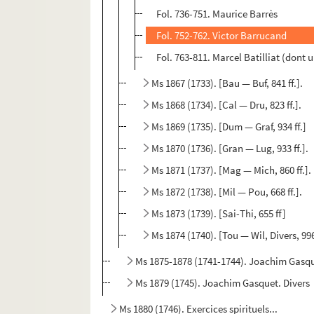
Fol. 736-751. Maurice Barrès
Fol. 752-762. Victor Barrucand
Fol. 763-811. Marcel Batilliat (dont 
Ms 1867 (1733). [Bau — Buf, 841 ff.].
Ms 1868 (1734). [Cal — Dru, 823 ff.].
Ms 1869 (1735). [Dum — Graf, 934 ff.]
Ms 1870 (1736). [Gran — Lug, 933 ff.].
Ms 1871 (1737). [Mag — Mich, 860 ff.].
Ms 1872 (1738). [Mil — Pou, 668 ff.].
Ms 1873 (1739). [Sai-Thi, 655 ff]
Ms 1874 (1740). [Tou — Wil, Divers, 996 
Ms 1875-1878 (1741-1744). Joachim Gasque
Ms 1879 (1745). Joachim Gasquet. Divers
Ms 1880 (1746). Exercices spirituels...