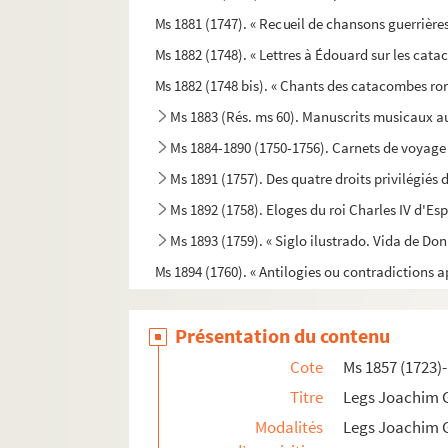
Ms 1881 (1747). « Recueil de chansons guerrières
Ms 1882 (1748). « Lettres à Édouard sur les cat
Ms 1882 (1748 bis). « Chants des catacombes rom
Ms 1883 (Rés. ms 60). Manuscrits musicaux 
Ms 1884-1890 (1750-1756). Carnets de voyage d
Ms 1891 (1757). Des quatre droits privilégiés
Ms 1892 (1758). Eloges du roi Charles IV d'Es
Ms 1893 (1759). « Siglo ilustrado. Vida de Do
Ms 1894 (1760). « Antilogies ou contradictions 
Ms 1895 (1761). « Chants des Kyrie, Gloria in
Présentation du contenu
Ms 1896 (1762). Officium proprium S. Jacobi M
Ms 1897 (1763). « Sermons pour l'Avent et le Ca
Cote
Ms 1857 (1723)
Ms 1898 (1764). Mère Acarie du Saint-Sacremen
Titre
Legs Joachim 
Modalités
Legs Joachim 
Ms 1899 (1765). Remarques sur les lettres et les 