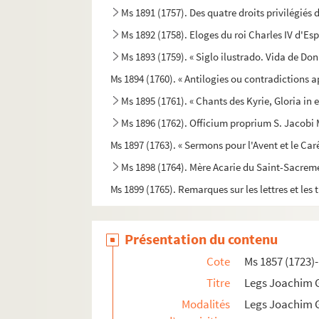
Ms 1891 (1757). Des quatre droits privilégiés
Ms 1892 (1758). Eloges du roi Charles IV d'Es
Ms 1893 (1759). « Siglo ilustrado. Vida de Do
Ms 1894 (1760). « Antilogies ou contradictions 
Ms 1895 (1761). « Chants des Kyrie, Gloria in
Ms 1896 (1762). Officium proprium S. Jacobi M
Ms 1897 (1763). « Sermons pour l'Avent et le Ca
Ms 1898 (1764). Mère Acarie du Saint-Sacremen
Ms 1899 (1765). Remarques sur les lettres et les 
Ms 1900 (1766). Cérémonial des religieuses de
Ms 1901 (1767). Goiran. Reflexions sur l'amour 
Présentation du contenu
Ms 1902 (1768). Goiran. Réflexions sur l'amour con
Cote
Ms 1857 (1723)
Ms 1903 (1769). Bibliothèque de conservation 
Titre
Legs Joachim 
Ms 1904 (1770). Cours de physique professé au c
Modalités
Legs Joachim 