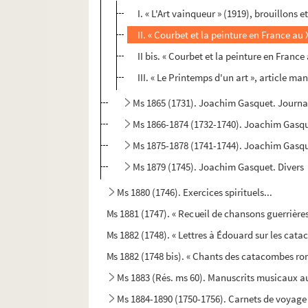
I. « L'Art vainqueur » (1919), brouillons et
II. « Courbet et la peinture en France au 
II bis. « Courbet et la peinture en France
III. « Le Printemps d'un art », article manu
Ms 1865 (1731). Joachim Gasquet. Journal
Ms 1866-1874 (1732-1740). Joachim Gasquet
Ms 1875-1878 (1741-1744). Joachim Gasque
Ms 1879 (1745). Joachim Gasquet. Divers
Ms 1880 (1746). Exercices spirituels...
Ms 1881 (1747). « Recueil de chansons guerrières
Ms 1882 (1748). « Lettres à Édouard sur les cat
Ms 1882 (1748 bis). « Chants des catacombes rom
Ms 1883 (Rés. ms 60). Manuscrits musicaux 
Ms 1884-1890 (1750-1756). Carnets de voyage d