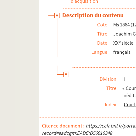
d’acquisition
Ms 1905 (1771). « Sisteme du monde de Telha
Ms 1906 (1772). « Opinions des anciens sur le 
Description du contenu
Ms 1907 (1773). Dialogues de saint Grégoire le
Cote
Ms 1864 (1
Ms 1908 (1774). Orazione del Card. Eskin (NOTE : 
Titre
Joachim Ga
Ms 1909 (1775). Règle d'une communauté de relig
e
Date
XX
siècle
Ms 1910 (1776). Miscelanea storica. Elogio sto
Langue
français
Ms 1911 (1777). François de Meyronnes. Serm
Ms 1912 (1778). Commentaires d'Isidore de Sévi
Ms 1913 (1779). [Titre absent ou non renseign
Division
II
Ms 1914 (1780). Vie et miracles de Sainte Barb
Titre
« Cour
Inédit
Ms 1915 (1781). Indices quatuor SS. Patrum I A
Index
Courb
Ms 1916 (1782). Oraison funèbre de Pie V (NOTE
Ms 1917 (1783). Méditations pieuses et prières
Ms 1918 (1784). « Livre second de la clavicull
Citer ce document :
https://ccfr.bnf.fr/por
record=eadcgm:EADC:D56010348
Ms 1919 (1785). « Index librorum ad instruenda