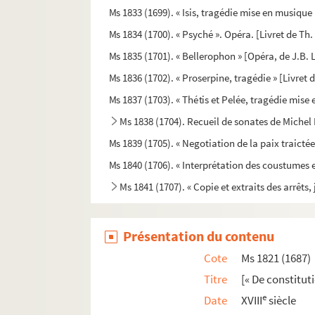
Ms 1833 (1699). « Isis, tragédie mise en musique p
Ms 1834 (1700). « Psyché ». Opéra. [Livret de Th. 
Ms 1835 (1701). « Bellerophon » [Opéra, de J.B. L
Ms 1836 (1702). « Proserpine, tragédie » [Livret 
Ms 1837 (1703). « Thétis et Pelée, tragédie mise
Ms 1838 (1704). Recueil de sonates de Michel 
Ms 1839 (1705). « Negotiation de la paix traictée
Ms 1840 (1706). « Interprétation des coustumes et 
Ms 1841 (1707). « Copie et extraits des arrêts,
Ms 1842 (1708). « Bibliothèque de Provence o
Ms 1843 (1709). « Dictionnaire bibliographiq
Présentation du contenu
Ms 1844 (1710). « De l'origine des noms de famil
Cote
Ms 1821 (1687)
Ms 1844 (1710 bis). « Origine et révolutions de
Titre
[« De constitu
Ms 1845 (1711). « Recherches philosophiques 
e
Date
XVIII
siècle