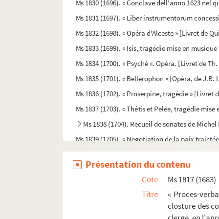
Ms 1830 (1696). « Conclave dell'anno 1623 nel qua
Ms 1831 (1697). « Liber instrumentorum conces
Ms 1832 (1698). « Opéra d'Alceste » [Livret de Qu
Ms 1833 (1699). « Isis, tragédie mise en musique p
Ms 1834 (1700). « Psyché ». Opéra. [Livret de Th. 
Ms 1835 (1701). « Bellerophon » [Opéra, de J.B. L
Ms 1836 (1702). « Proserpine, tragédie » [Livret 
Ms 1837 (1703). « Thétis et Pelée, tragédie mise
Ms 1838 (1704). Recueil de sonates de Michel 
Ms 1839 (1705). « Negotiation de la paix traictée
Ms 1840 (1706). « Interprétation des coustumes et 
Présentation du contenu
Ms 1841 (1707). « Copie et extraits des arrêts,
Cote
Ms 1817 (1683)
Ms 1842 (1708). « Bibliothèque de Provence o
Titre
« Proces-verbal
Ms 1843 (1709). « Dictionnaire bibliographiq
closture des c
Ms 1844 (1710). « De l'origine des noms de famil
clergé, en l'an