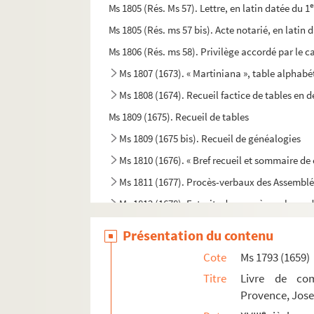
e
Ms 1805 (Rés. Ms 57). Lettre, en latin datée du 1
Ms 1805 (Rés. ms 57 bis). Acte notarié, en latin
Ms 1806 (Rés. ms 58). Privilège accordé par le c
Ms 1807 (1673). « Martiniana », table alphabét
Ms 1808 (1674). Recueil factice de tables en
Ms 1809 (1675). Recueil de tables
Ms 1809 (1675 bis). Recueil de généalogies
Ms 1810 (1676). « Bref recueil et sommaire de c
Ms 1811 (1677). Procès-verbaux des Assemblée
Ms 1812 (1678). Extraits des procès-verbaux 
Ms 1813 (1679). Procès-verbaux des Assemblée
Présentation du contenu
Ms 1814 (1680). Procès-verbaux des Assemblées g
Cote
Ms 1793 (1659)
Ms 1815 (1681). Procès-verbal de l'assemblée gé
Titre
Livre de comp
Ms 1816 (1682). Procès-verbal de l'Assemblée de 
Provence, Jos
Ms 1817 (1683). « Proces-verbal de l'Assemblée..
e