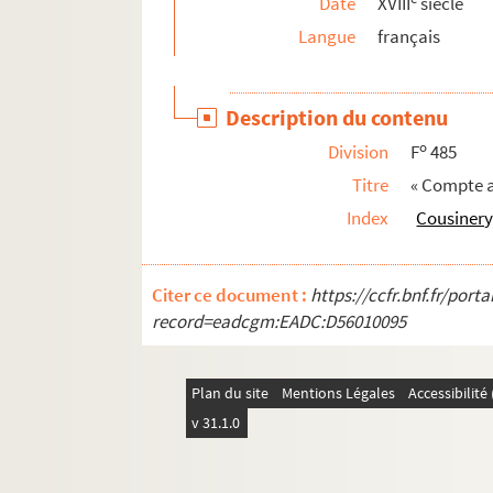
Date
XVIII
siècle
Ms 1818 (1684). « Journal de l'Assemblée généra
Langue
français
Ms 1819 (1685). « Procès verbal de l'Assemblée g
Ms 1820 (1686). « Cérémonial des assemblées 
Description du contenu
Ms 1821 (1687). [« De constitutione synodaliu
o
Division
F
485
Ms 1822 (1688). « Notes sur le concile de Trent
Titre
« Compte a
Ms 1823 (1689). « De concilio Tridentino et in q
Index
Cousinery
Ms 1824 (1690). « Breve compendio sopra tutte le
Ms 1825 (1691). « Traitté de la reception et de l'
Citer ce document :
https://ccfr.bnf.fr/por
Ms 1826 (1692). Registre contenant
record=eadcgm:EADC:D56010095
Ms 1827 (1693). « Annotations sur les conciles 
Ms 1828 (1694). Actes des dix-sept premiers c
Plan du site
Mentions Légales
Accessibilit
Ms 1829 (1695). « Index materiarum concilii, 169
v 31.1.0
Ms 1830 (1696). « Conclave dell'anno 1623 nel qua
Ms 1831 (1697). « Liber instrumentorum conces