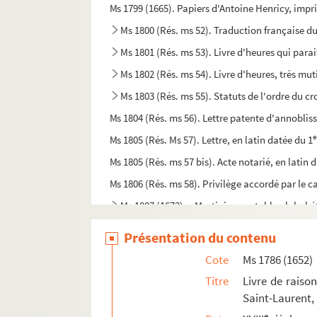
Ms 1799 (1665). Papiers d'Antoine Henricy, impri
Ms 1800 (Rés. ms 52). Traduction française du 
Ms 1801 (Rés. ms 53). Livre d'heures qui para
Ms 1802 (Rés. ms 54). Livre d'heures, très mut
Ms 1803 (Rés. ms 55). Statuts de l'ordre du cr
Ms 1804 (Rés. ms 56). Lettre patente d'annobliss
e
Ms 1805 (Rés. Ms 57). Lettre, en latin datée du 1
Ms 1805 (Rés. ms 57 bis). Acte notarié, en latin
Ms 1806 (Rés. ms 58). Privilège accordé par le c
Ms 1807 (1673). « Martiniana », table alphabét
Ms 1808 (1674). Recueil factice de tables en
Présentation du contenu
Ms 1809 (1675). Recueil de tables
Cote
Ms 1786 (1652)
Ms 1809 (1675 bis). Recueil de généalogies
Titre
Livre de raiso
Ms 1810 (1676). « Bref recueil et sommaire de c
Saint-Laurent,
Ms 1811 (1677). Procès-verbaux des Assemblée
e