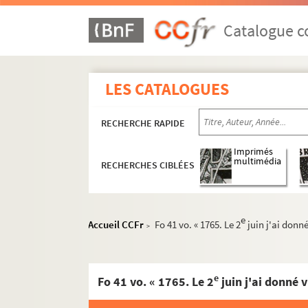
Catalogue co
LES CATALOGUES
RECHERCHE RAPIDE
Imprimés
multimédia
RECHERCHES CIBLÉES
e
Accueil CCFr
Fo 41 vo. « 1765. Le 2
juin j'ai donné
>
e
Fo 41 vo. « 1765. Le 2
juin j'ai donné vingt 
Ms 1769 (1634). « Benedictionale gallicanum ex 