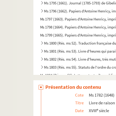
Ms 1795 (1661). Journal (1785-1793) de Gibel
Ms 1796 (1662). Papiers d'Antoine Henricy, im
Ms 1797 (1663). Papiers d'Antoine Henricy, impri
Ms 1798 (1664). Papiers d'Antoine Henricy, impri
Ms 1799 (1665). Papiers d'Antoine Henricy, impri
Ms 1800 (Rés. ms 52). Traduction française du 
Ms 1801 (Rés. ms 53). Livre d'heures qui para
Ms 1802 (Rés. ms 54). Livre d'heures, très mut
Ms 1803 (Rés. ms 55). Statuts de l'ordre du cr
Ms 1804 (Rés. ms 56). Lettre patente d'annobliss
e
Ms 1805 (Rés. Ms 57). Lettre, en latin datée du 1
Présentation du contenu
Ms 1805 (Rés. ms 57 bis). Acte notarié, en latin
Cote
Ms 1782 (1648)
Ms 1806 (Rés. ms 58). Privilège accordé par le c
Titre
Livre de raiso
Ms 1807 (1673). « Martiniana », table alphabét
e
Date
XVIII
siècle
Ms 1808 (1674). Recueil factice de tables en