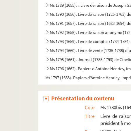
Ms 1789 (1655). « Livre de raison de Joseph G
Ms 1790 (1656). Livre de raison (1725-1763) d
Ms 1791 (1657). Livre de raison (1683-1694) 
Ms 1792 (1658). Livre de raison anonyme (172
Ms 1793 (1659). Livre de comptes (1734-1784
Ms 1794 (1660). Livre de vente (1735-1738) d
Ms 1795 (1661). Journal (1785-1793) de Gibel
Ms 1796 (1662). Papiers d'Antoine Henricy, im
Ms 1797 (1663). Papiers d'Antoine Henricy, impri
Ms 1798 (1664). Papiers d'Antoine Henricy, impri
Ms 1799 (1665). Papiers d'Antoine Henricy, impri
Présentation du contenu
Ms 1800 (Rés. ms 52). Traduction française du 
Cote
Ms 1780bis (16
Ms 1801 (Rés. ms 53). Livre d'heures qui para
Titre
Livre de raiso
président à mo
Ms 1802 (Rés. ms 54). Livre d'heures, très mut
e