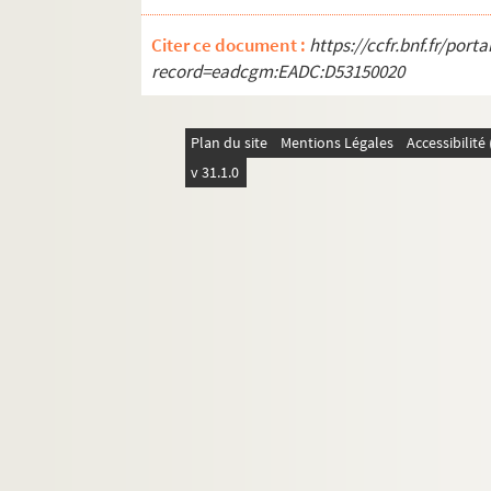
Citer ce document :
https://ccfr.bnf.fr/por
record=eadcgm:EADC:D53150020
Plan du site
Mentions Légales
Accessibilit
v 31.1.0