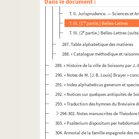
Dans le document :
T. I. Histoire
T. II. Jurisprudence. — Sciences et Ar
re
T. III. (1
partie.) Belles-Lettres
e
T. III. (2
partie.) Belles-Lettres (suite
287. Table alphabétique des matières
288. « Catalogue méthodique et raisonné
289. « Histoire de la ville de Soissons par J.
290. « Notes de M. [J. B. Louis] Brayer » conc
291. « Index alphabeticus generum et spec
292. « Notices sur quelques antiquités de Soi
293. « Traduction des hymnes du Bréviaire d
294-302. Notes manuscrites de Théodore L
303. « Psalterium dispositum per hebdoma
304. Armorial de la famille espagnole des m