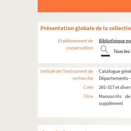
Présentation globale de la collecti
Etablissement de
Bibliothèque mu
conservation
Tous les
Intitulé de l'instrument de
Catalogue génér
recherche
Départements —
DEUXIÈME SUPPLÉMENT
Cote
281-317 et diver
281-288. Catalogue méthodique des livres de
Titre
Manuscrits de
supplément
281. Catalogue méthodique. — 10 fas
282. Table alphabétique des auteurs. 
283-286. Catalogue. 1842