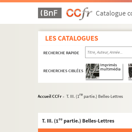
Catalogue co
LES CATALOGUES
RECHERCHE RAPIDE
Imprimés
multimédia
RECHERCHES CIBLÉES
re
Accueil CCFr
T. III. (1
partie.) Belles-Lettres
>
re
T. III. (1
partie.) Belles-Lettres